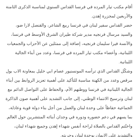
أقام مكتب تيار المرده في فرنسا القداس السنوي لمناسبة الذكرى الثامنة
والأربعين لمجزرة إهدن.
حضر القداس سفير لبنان في فرنسا ربيع الشاعر، والقنصل لارا ضو،
والسيد مرسال فرنجيه مدير شركة طيران الشرق الأوسط في فرنسا،
والآنسة فيرا سليمان فرنجيه، إضافة إلى ممثلين عن الأحزاب والجمعيات
اللبنانية، وأعضاء مكتب تيار المرده في فرنسا، وعدد من أبناء الجالية
اللبنانية.
وشكّل القداس الذي ترأسه المونسنيور عصام ابي خليل بمعاونة الاب بول
مرقص وعدد من الكهنة مناسبة للتأكيد على أهمية تعزيز الروابط بين أبناء
الجالية اللبنانية في فرنسا ووطنهم الأم، والحفاظ على التواصل الدائم مع
لبنان وترسيخ الانتماء الوطني، إلى جانب التشديد على أهمية صون الذاكرة
الجماعية حفاظاً على وحدة لبنان والعمل من أجل بناء دولة قوية وعادلة،
بما يسهم في دعم حضوره ودوره في وجدان أبنائه المنتشرين حول العالم.
واختُتم القداس بالصلاة لراحة أنفس شهداء إهدن وجميع شهداء لبنان،
والتشديد على الإيمان بوحدة لبنان وحريته.