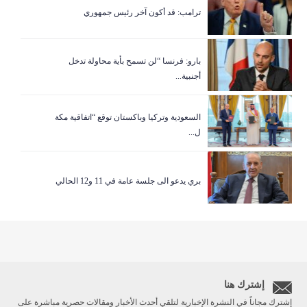
ترامب: قد أكون آخر رئيس جمهوري
بارو: فرنسا “لن تسمح بأية محاولة تدخل
أجنبية...
السعودية وتركيا وباكستان توقع “اتفاقية مكة
ل...
بري يدعو الى جلسة عامة في 11 و12 الحالي
إشترك هنا
إشترك مجاناً في النشرة الإخبارية لتلقي أحدث الأخبار ومقالات حصرية مباشرة على