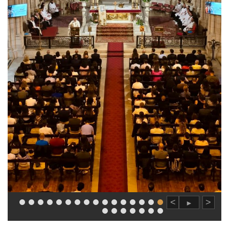
>
<
►