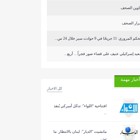
اوين الصحف
رار الصحف
المروري: 11 جريحًا في 9 حوادث سير خلال 24 س...
يد إسرائيلي عنيف على قضاء صور فجراً… أربع...
أخبار مهمة
كل الاخبار
افتتاحية “اللواء”: تدخّل أميركي يُنقذ
...
مانشيت “الديار”: لبنان بالانتظار: ما
ب...