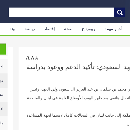
أخبار مهمة
ريبورتاج
صحة
إقتصاد
رياضة
بيئة
م
A
A
A
د السعودي: تأكيد الدعم ووعود بدراسة
إحي
دول
 محمد بن سلمان بن عبد العزيز آل سعود، ولي العهد، رئيس
مف
صال هاتفي بعد ظهر اليوم، الأوضاع العامة في لبنان والمنطقة
افت
 إلى جانب لبنان في المجالات كافةً، لاسيما لجهة المساعدة
مان
ن.