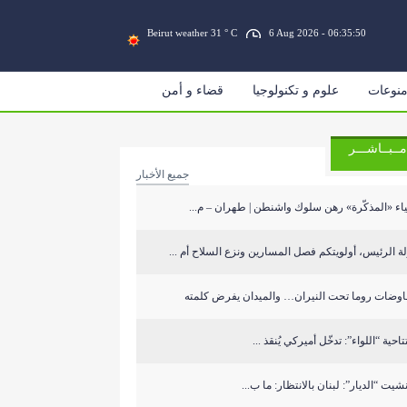
Beirut weather 31 ° C
6 Aug 2026 - 06:35:50
نوعات
علوم و تكنولوجيا
قضاء و أمن
مــبــاشـــر
جميع الأخبار
اء «المذكّرة» رهن سلوك واشنطن | طهران – م...
ة الرئيس، أولويتكم فصل المسارين ونزع السلاح أم ...
اوضات روما تحت النيران… والميدان يفرض كلمته
تاحية “اللواء”: تدخّل أميركي يُنقذ ...
شيت “الديار”: لبنان بالانتظار: ما ب...