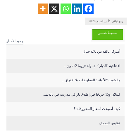
ربع نهائي كأس العالم 2026
مــبــاشـــر
جميع الأخبار
أميركا عالقة بين ثلاثة حبال
افتتاحية “الديار”: جــولة «روما 2» دون...
مانشيت “الأنباء”: المفاوضات بلا اختراق...
قتيلان و15 جريحًا في إطلاق نار في مدرسة في تايلاند...
كيف أصبحت أسعار المحروقات؟
عناوين الصحف