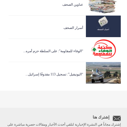
عناوين الصحف
أسرار الصحف
“الوفاء للمقاومة”: على السلطة حزم أمره...
“اليونيفيل”: تسجيل 113 مقذوفًا إسرائيل...
إشترك هنا
إشترك مجاناً في النشرة الإخبارية لتلقي أحدث الأخبار ومقالات حصرية مباشرة على