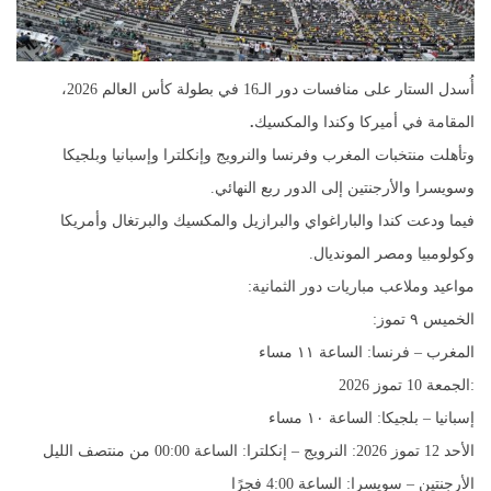
أُسدل الستار على منافسات دور الـ16 في بطولة كأس العالم 2026،
المقامة في أميركا وكندا والمكسيك
.
وتأهلت منتخبات المغرب وفرنسا والنرويج وإنكلترا وإسبانيا وبلجيكا
وسويسرا والأرجنتين إلى الدور ربع النهائي.
فيما ودعت كندا والباراغواي والبرازيل والمكسيك والبرتغال وأمريكا
وكولومبيا ومصر المونديال.
مواعيد وملاعب مباريات دور الثمانية:
الخميس ٩ تموز:
المغرب – فرنسا: الساعة ١١ مساء
:الجمعة 10 تموز 2026
إسبانيا – بلجيكا: الساعة ١٠ مساء
الأحد 12 تموز 2026: النرويج – إنكلترا: الساعة 00:00 من منتصف الليل
الأرجنتين – سويسرا: الساعة 4:00 فجرًا