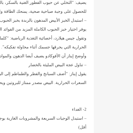
يضيف: “التخلي عن حبوب الفطور الغنية بالسكر، بال
للحصول على وجبة صباحية صحية، يمنحك الطاقة وال
– استبدل الخبز الأبيض المدهون بالزبدة بخبز الحبوب الكاملة مع
يوفر اختيار خبز الحبوب الكاملة المزيد من الفوائد الغ
وتقول جيس هيلارد، أخصائية التغذية الرياضية: “كلم
الحرارية التي يحرقها جسمك أثناء محاولة تفكيكه”.
وأوضح إيناز أن الأفوكادو يضيف أيضا الدهون والمواد
– تناول عجة البيض المليئة بالخضار
يقول إيناز: “أضف السبانخ والفطر والطماطم إلى ا
السعرات الحرارية. البيض مصدر ممتاز للبروتين ويحت
2- الغداء
أقل)