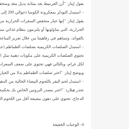
يقول إيناز: “أرز القرنبيط يعد بمثابة بديل مغذ ومن
– استبدل النودلز بمعكرونة الكوسا (حوالي 200 إلى 300 سعرة حرارية أقل)
يقول إيناز: “إنها خيار منخفض السعرات الحرارية من 
الحرارية، التي يتناولونها أو يلتزمون بنظام غذائي 
بالفوائد، وتساهم في رفاهيتنا من خلال تعزيز المن
– استبدل الصلصات الكريمية بصلصات الطماطم (حوالي 300 إلى 400 سعرة حراري
لكل غرام، وبالتالي فهي تحتوي على ضعف السعرات 
ويوضح إيناز: “اختر صلصات الطماطم بدلا من الخيارا
– استبدل لحم البقر باللحوم البيضاء الخالية من الدهون (حوالي 50 سع
تحذر هيلارد: “اختر مصدر البروتين الخاص بك بحكمة. 
الدجاج، تحتوي على دهون مشبعة أقل من اللحوم الح
4- الوجبات الخفيفة