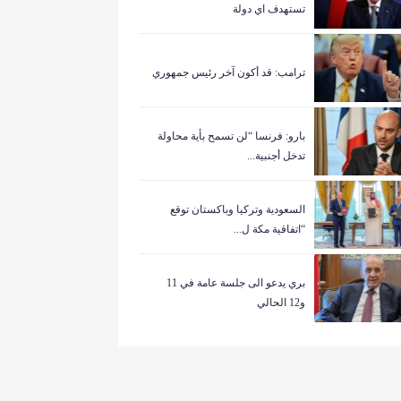
تستهدف اي دولة
ترامب: قد أكون آخر رئيس جمهوري
بارو: فرنسا “لن تسمح بأية محاولة
تدخل أجنبية...
السعودية وتركيا وباكستان توقع
“اتفاقية مكة ل...
بري يدعو الى جلسة عامة في 11
و12 الحالي