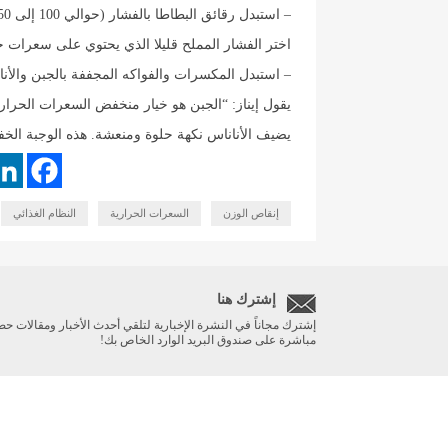
– استبدل رقائق البطاطا بالفشار (حوالي 100 إلى 150 سعرة حرارية أقل)
اختر الفشار المملح قليلا الذي يحتوي على سعرات ح
– استبدل المكسرات والفواكه المجففة بالجبن والأناناس (حوالي 200 
يقول إيناز: “الجبن هو خيار منخفض السعرات الحرارية 
يضيف الأناناس نكهة حلوة ومنعشة. هذه الوجبة الخف
إنقاص الوزن
السعرات الحرارية
النظام الغذائي
إشترك هنا
إشترك مجاناً في النشرة الإخبارية لتلقي أحدث الأخبار ومقالات حص
مباشرة على صندوق البريد الوارد الخاص بك!
الرئيسية
أخبار مهمة
ريبورتاج
صحة