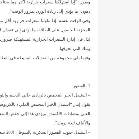
ويقول: “إذا استهلكنا سعرات حرارية أكثر مما يحتا
دهون، ما يؤدي إلى زيادة الوزن بمرور الوقت”.
وفي الوقت نفسه، إذا تناولنا سعرات حرارية أقل مم
المخزنة للحصول على الطاقة، ما يؤدي إلى فقدان ا
لذا، فإن إدارة السعرات الحرارية المستهلكة ضرورية
وتلك التي نحرقها.
وفيما يلي مجموعة من التعديلات البسيطة في النظام
1- الفطور
– استبدل الخبز المحمص بالزبادي خالي الدسم والتوت (حوالي 300 سعر
يقول إيناز “استبدل الخبز المحمص المليء بالكربوهي
الغني بمضادات الأكسدة. ويؤدي هذا إلى خفض السعر
والألياف لبدء يومك”.
– استبدل حبوب الفطور السكرية بالشوفان (200 سعرة حرارية أقل)