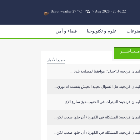
Beirut weather 27 ° C
7 Aug 2026 - 23:46:22
نوعات
علوم و تكنولوجيا
قضاء و أمن
مــبــاشـــر
جميع الأخبار
مان فرنجيه لـ”جدل”: مواقفنا لمصلحة بلدنا ...
مان فرنجيه: هل السؤال تحييد الجيش يقسمه ام توري...
مان فرنجيه: النيترات في الجنوب خبرٌ سارع الاع...
مان فرنجيه: المشكلة في الكهرباء أن حلها صعب لكن...
مان فرنجيه: المشكلة في الكهرباء أن حلها صعب لكن...