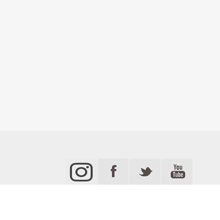
يا
قضاء و أمن
مردة TV