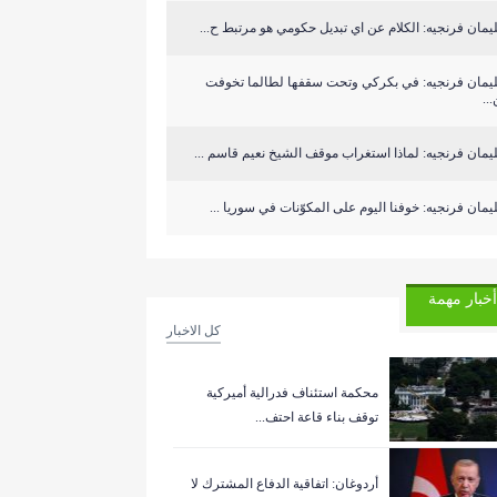
مان فرنجيه: الكلام عن اي تبديل حكومي هو مرتبط ح...
يمان فرنجيه: في بكركي وتحت سقفها لطالما تخوفت
..
مان فرنجيه: لماذا استغراب موقف الشيخ نعيم قاسم ...
مان فرنجيه: خوفنا اليوم على المكوّنات في سوريا ...
أخبار مهمة
كل الاخبار
‏محكمة استئناف فدرالية أميركية
توقف بناء قاعة احتف...
أردوغان: اتفاقية الدفاع المشترك لا