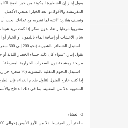
يقول إيناز إن الشطيرة المكونة من خبز القمح الكام
المقرمشة والأفوكادو، تعد الخيار الصحي الأفضل.
وتضيف هيلارد: “انتبه لما تشربه مع غداءك. يجب أن يك
مشروبا مرطبا رائعا، بدون سكر إذا كنت تريد شيئا غير
شاي الأعشاب أو إضافة الماء بالليمون أو الخيار أو ا
– استبدل الشطائر بالشوربة (نحو 200 إلى 300 سعرة حرارية أقل)
يقول إيناز: “سواء كان ذلك حساء الخضار اللذيذ أو ح
مريحة ومشبعة دون السعرات الحرارية المفرطة”.
– استبدل اللحوم المقلية بالمشوية (70 سعرة حرارية أقل)
إذا كنت خارج المنزل لتناول طعام الغداء، فإن الطري
المشوية بدلا من المقلية، بما في ذلك الدجاج والأسم
3- العشاء
– اختر أرز القرنبيط بدلا من الأرز الأبيض (حوالي 200 إلى 300 سعرة حرارية أقل)