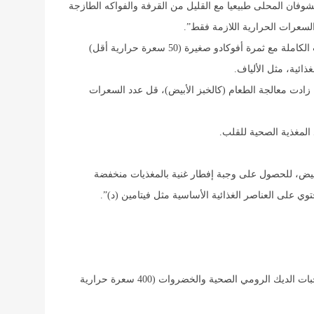
شوفان المحلى طبيعيا مع القليل من القرفة والفواكه الطازجة
سعرات الحرارية اللازمة فقط”.
 ثمرة أفوكادو صغيرة (50 سعرة حرارية أقل)
ذائية، مثل الألياف.
ا زادت معالجة الطعام (كالخبز الأبيض)، قل عدد السعرات
 المغذية الصحية للقلب.
لبيض، للحصول على وجبة إفطار غنية بالمغذيات منخفضة
وي على العناصر الغذائية الأساسية مثل فيتامين (د)”.
– استبدل الوجبات السريعة والمشروبات الغازية بوجبات الديك الرومي الصحية والخضروات (400 سعرة حرارية