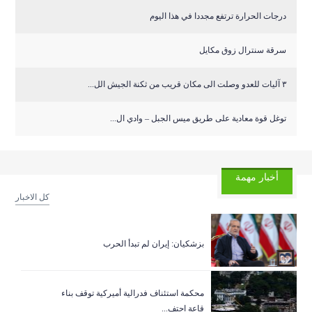
درجات الحرارة ترتفع مجددا في هذا اليوم
سرقة سنترال زوق مكايل
٣ آليات للعدو وصلت الى مكان قريب من ثكنة الجيش الل...
توغل قوة معادية على طريق ميس الجبل – وادي ال...
أخبار مهمة
كل الاخبار
بزشكيان: إيران لم تبدأ الحرب
‏محكمة استئناف فدرالية أميركية توقف بناء
قاعة احتف...