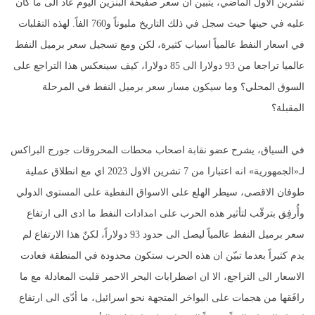
تشرين الاول الماضي، يتبين ان سعر صفيحة البنزين اليوم عاد الى ما كان
عليه في حينها حيث سجل في ذلك التاريخ مليوناً و760 الفاً. لهذه التقلبات
في اسعار النفط عالمياً اسباب كثيرة، لكن ومع تسجيل سعر برميل النفط
عالميا تراجعا من 93 دولارا الى 85 دولارا، كيف سينعكس هذا التراجع على
السوق المحلي؟ وما سيكون مسار سعر برميل النفط في المرحلة
المقبلة؟
في السياق، يشرح عضو نقابة اصحاب محطات المحروقات جورج البراكس
لـ«الجمهورية» انه اعتبارا من 7 تشرين الاول 2023 اي مع انطلاق عملية
طوفان الاقصى، سيطر الهلع على الاسواق النفطية على المستوى الدولي
وأُرفِق بترقّب لتأثير هذه الحرب على امدادات النفط ما ادى الى ارتفاع
سعر برميل النفط عالمياً ليصل الى حدود 93 دولاراً، لكنّ هذا الارتفاع لم
يدم كثيراً بعدما تبيّن ان هذه الحرب ستكون محدودة في المنطقة فعادت
الاسعار الى التراجع، الا ان اضطرابات البحر الاحمر قلبت المعادلة مع ما
رافَقها من هجمات على البواخر المتجهة نحو اسرائيل، ما أدّى الى ارتفاع