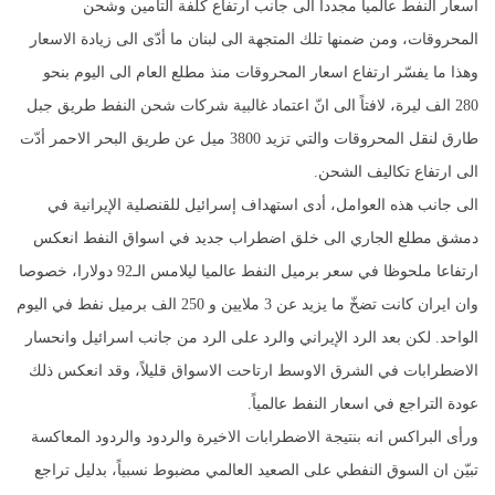
اسعار النفط عالمياً مجدداً الى جانب ارتفاع كلفة التأمين وشحن
المحروقات، ومن ضمنها تلك المتجهة الى لبنان ما أدّى الى زيادة الاسعار
وهذا ما يفسّر ارتفاع اسعار المحروقات منذ مطلع العام الى اليوم بنحو
280 الف ليرة، لافتاً الى انّ اعتماد غالبية شركات شحن النفط طريق جبل
طارق لنقل المحروقات والتي تزيد 3800 ميل عن طريق البحر الاحمر أدّت
الى ارتفاع تكاليف الشحن.
الى جانب هذه العوامل، أدى استهداف إسرائيل للقنصلية الإيرانية في
دمشق مطلع الجاري الى خلق اضطراب جديد في اسواق النفط انعكس
ارتفاعا ملحوظا في سعر برميل النفط عالميا ليلامس الـ92 دولارا، خصوصا
وان ايران كانت تضخّ ما يزيد عن 3 ملايين و 250 الف برميل نفط في اليوم
الواحد. لكن بعد الرد الإيراني والرد على الرد من جانب اسرائيل وانحسار
الاضطرابات في الشرق الاوسط ارتاحت الاسواق قليلاً، وقد انعكس ذلك
عودة التراجع في اسعار النفط عالمياً.
ورأى البراكس انه بنتيجة الاضطرابات الاخيرة والردود والردود المعاكسة
تبيّن ان السوق النفطي على الصعيد العالمي مضبوط نسبياً، بدليل تراجع