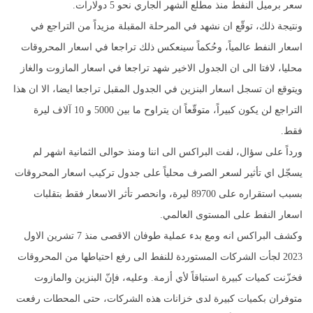
سعر برميل النفط منذ مطلع الشهر الجاري نحو 5 دولارات.
ونتيجة ذلك، توقّع ان نشهد في المرحلة المقبلة مزيداً من التراجع في
اسعار النفط عالمياً، وحُكماً سينعكس ذلك تراجعا في اسعار المحروقات
محليا، لافتا الى ان الجدول الاخير شهد تراجعا في اسعار المازوت والغاز
ويتوقع ان تسجل اسعار البنزين في الجدول المقبل تراجعا ايضا، الا ان هذا
التراجع لن يكون كبيراً، متوقّعاً ان يتراوح ما بين 5000 و 10 آلاف ليرة
فقط.
ورداً على سؤال، لفت البراكس الى اننا ومنذ حوالى الثمانية اشهر لم
يسجّل اي تأثير لسعر الصرف محلياً على جدول تركيب اسعار المحروقات
بسبب استقراره على 89700 ليرة، وانحصر تأثر الاسعار فقط بتقلبات
اسعار النفط على المستوى العالمي.
وكشف البراكس انه ومع بدء عملية طوفان الاقصى منذ 7 تشرين الاول
2023 لجأت الشركات المستوردة للنفط الى رفع احتياطها من المحروقات
فخزّنت كميات كبيرة استباقاً لأي أزمة. وعليه، فإنّ البنزين والمازوت
متوفران بكميات كبيرة لدى خزانات هذه الشركات، حتى المحطات رفعت