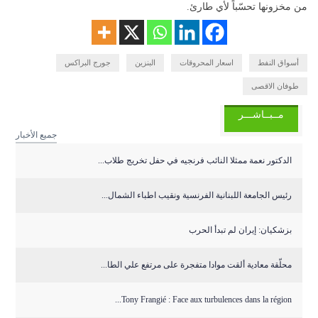
من مخزونها تحسّباً لأي طارئ.
أسواق النفط
اسعار المحروقات
البنزين
جورج البراكس
طوفان الاقصى
مــبــاشـــر
جميع الأخبار
الدكتور نعمة ممثلا النائب فرنجيه في حفل تخريج طلاب...
رئيس الجامعة اللبنانية الفرنسية ونقيب اطباء الشمال...
بزشكيان: إيران لم تبدأ الحرب
محلّقة معادية ألقت موادا متفجرة على مرتفع علي الطا...
Tony Frangié : Face aux turbulences dans la région...