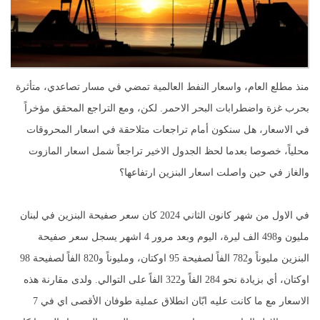
منذ مطلع العام، واسعار النفط العالمية تمضي في مسار تصاعدي، متأثرة
بحرب غزة واضطرابات البحر الاحمر. لكن، ومع التراجع المحقق مؤخراً
في الاسعار، هل سنكون أمام تراجعات متلاحقة في اسعار المحروقات
محلياً، خصوصا بعدما لحظ الجدول الاخير تراجعاً شمل اسعار المازوت
والغاز في حين واصلت اسعار البنزين ارتفاعها؟
في الاول من شهر كانون الثاني 2024 كان سعر صفيحة البنزين في لبنان
مليون و498 الف ليرة، اليوم وبعد مرور 4 اشهر يسجل سعر صفيحة
البنزين مليوناً و782 الفاً لصفيحة 95 اوكتان، ومليوناً و820 الفاً لصفيحة 98
اوكتان، أي بزيادة نحو 284 الفاً و322 الفاً على التوالي. ولدى مقارنة هذه
الاسعار مع ما كانت عليه ابّان انطلاق عملية طوفان الأقصى اي في 7