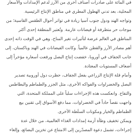
في المائة على صادرات أصناف أخرى من الأرز لدعم الإمدادات والأسعار
المحلية، بعد تدني الهطول المطري في مناطق الإنتاج الرئيسية.
وتواجه الهند ودول جنوب آسيا زيادة في تواتر أحوال الطقس القاسية؛ من
موجات حر متطرفة أو فيضانات عارمة. وتُعتبر المنطقة إحدى أكثر
المناطق في العالم عرضة لتأثيرات تغير المناخ، وهي في الوقت ذاته إحدى
أهم مصادر الأرز والقطن عالمياً. وكانت الفيضانات في الهند وباكستان، إلى
جانب الجفاف في أوروبا، خفضت إنتاج البصل ورفعت أسعاره مؤخراً إلى
أضعاف المستويات المعتادة.
وأمام قلة الإنتاج الزراعي بفعل الجفاف، حظرت دول أوروبية تصدير
البصل والخضراوات والفواكه الأخرى، مثل الجزر والطماطم والبطاطس
والتفاح. وانعكست هذه الإجراءات سلباً على المملكة المتحدة، التي
واجهت نقصاً حاداً في الخضراوات، مما دفع الأسواق إلى تقنين بيع
الطماطم والخيار ومكونات السلَطة الأخرى.
ويمكن تخفيف وطأة أزمة إمدادات الغذاء العالمية، من خلال عدة
إجراءات، تشمل دعوة المصدّرين إلى الامتناع عن تخزين البضائع، وإلغاء