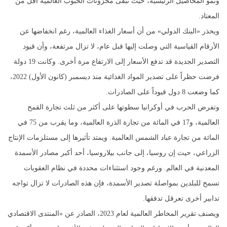
ونمو المحاصيل الرئيسية، حيث تبقى مخزونات الحبوب العالمية أقل من
المعتاد.
ويحذر «البنك الدولي» من أن أسعار الغذاء العالمية، رغم انخفاضها عن
الأرقام القياسية التي وصلت إليها قبل عام، لا تزال مرتفعة، وأن قيود
التصدير الجديدة قد تدفع الأسعار إلى الارتفاع مرة أخرى. وكانت 19 دولة
فرضت حظراً على تصدير المواد الغذائية منذ ديسمبر (كانون الأول) 2022،
كما وضعت 8 دول قيوداً على الصادرات.
وتفرض الحرب في أوكرانيا سطوتها على أكثر من ثلث تجارة القمح
العالمية، و17 في المائة من تجارة الذرة العالمية، وما يقرب من 75 في
المائة من تجارة عباد الشمس العالمية. ويمتد تأثيرها إلى مستلزمات الإنتاج
الزراعي، حيث إن روسيا، إلى جانب بيلاروسيا، أحد أكبر مصادر الأسمدة
المعدنية في العالم. ورغم وجود استثناءات محددة في نظام العقوبات
تسمح للبلدين بمواصلة تصدير الأسمدة، فإن هذه الصادرات لا تزال تواجه
تدابير أخرى تعرقل تدفقها.
ويصنف تقرير المخاطر العالمية لعام 2023، الصادر عن «المنتدى الاقتصادي