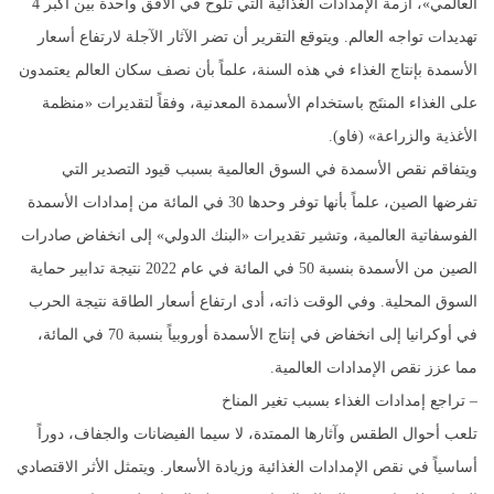
العالمي»، أزمة الإمدادات الغذائية التي تلوح في الأفق واحدة بين أكبر 4
تهديدات تواجه العالم. ويتوقع التقرير أن تضر الآثار الآجلة لارتفاع أسعار
الأسمدة بإنتاج الغذاء في هذه السنة، علماً بأن نصف سكان العالم يعتمدون
على الغذاء المنتَج باستخدام الأسمدة المعدنية، وفقاً لتقديرات «منظمة
الأغذية والزراعة» (فاو).
ويتفاقم نقص الأسمدة في السوق العالمية بسبب قيود التصدير التي
تفرضها الصين، علماً بأنها توفر وحدها 30 في المائة من إمدادات الأسمدة
الفوسفاتية العالمية، وتشير تقديرات «البنك الدولي» إلى انخفاض صادرات
الصين من الأسمدة بنسبة 50 في المائة في عام 2022 نتيجة تدابير حماية
السوق المحلية. وفي الوقت ذاته، أدى ارتفاع أسعار الطاقة نتيجة الحرب
في أوكرانيا إلى انخفاض في إنتاج الأسمدة أوروبياً بنسبة 70 في المائة،
مما عزز نقص الإمدادات العالمية.
– تراجع إمدادات الغذاء بسبب تغير المناخ
تلعب أحوال الطقس وآثارها الممتدة، لا سيما الفيضانات والجفاف، دوراً
أساسياً في نقص الإمدادات الغذائية وزيادة الأسعار. ويتمثل الأثر الاقتصادي