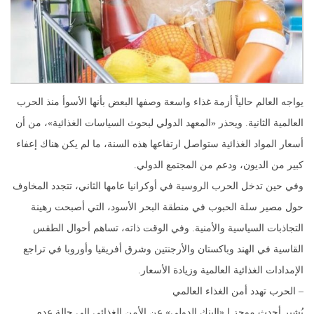
يواجه العالم حالياً أزمة غذاء واسعة وصفها البعض بأنها الأسوأ منذ الحرب
العالمية الثانية. ويحذر «المعهد الدولي لبحوث السياسات الغذائية»، من أن
أسعار المواد الغذائية ستواصل ارتفاعها هذه السنة، ما لم يكن هناك إعفاء
كبير من الديون، ودعم من المجتمع الدولي.
وفي حين تدخل الحرب الروسية في أوكرانيا عامها الثاني، تتجدد المخاوف
حول مصير سلة الحبوب في منطقة البحر الأسود، التي أصبحت رهينة
التجاذبات السياسية والأمنية. وفي الوقت ذاته، تساهم أحوال الطقس
القاسية في الهند وباكستان والأرجنتين وشرق أفريقيا وأوروبا في تراجع
الإمدادات الغذائية العالمية وزيادة الأسعار.
– الحرب تهدد أمن الغذاء العالمي
يُشير أحدث موجز لـ«البنك الدولي» عن الأمن الغذائي إلى حالة عدم