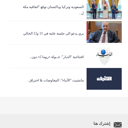
السعودية وتركيا وباكستان توقع “اتفاقية مكة
ل...
بري يدعو الى جلسة عامة في 11 و12 الحالي
افتتاحية “الديار”: جــولة «روما 2» دون...
مانشيت “الأنباء”: المفاوضات بلا اختراق...
إشترك هنا