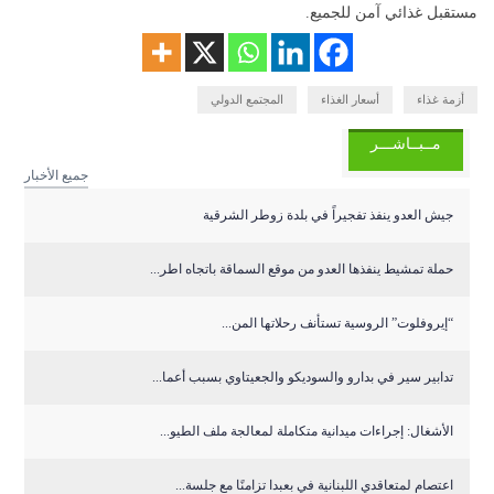
مستقبل غذائي آمن للجميع.
أزمة غذاء
أسعار الغذاء
المجتمع الدولي
مــبــاشـــر
جميع الأخبار
جيش العدو ينفذ تفجيراً في بلدة زوطر الشرقية
حملة تمشيط ينفذها العدو من موقع السماقة باتجاه اطر...
“إيروفلوت” الروسية تستأنف رحلاتها المن...
تدابير سير في بدارو والسوديكو والجعيتاوي بسبب أعما...
الأشغال: إجراءات ميدانية متكاملة لمعالجة ملف الطيو...
اعتصام لمتعاقدي اللبنانية في بعبدا تزامنًا مع جلسة...