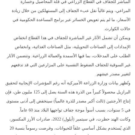
المباشر للجفاف في القطاع الزراعي في قلة المحاصيل وخسارة
المراعي، ويتم غالباً نقل عبء الجفاف إلى المستهلكين من خلال زيادة
الأسعار، ما لم يتم تعويض الخسائر عبر برامج المساعدة الحكومية في
حالات الكوارث.
ويمكن أن تشمل الآثار غير المباشرة للجفاف في هذا القطاع انخفاض
الإمدادات إلى الصناعات التحويلية، مثل الصناعات الغذائية، وانخفاض
الطلب على المدخلات، بما فيها الأسمدة والعمالة الزراعية. وتتضمن الآثار
غير السوقية للجفاف الضغوط النفسية على المزارعين التي قد تدفعهم
لتغيير مصدر عيشهم.
وتُظهر بيانات وزارة الزراعة الأميركية أنه رغم المؤشرات الإيجابية لتحقيق
البرازيل محصولاً كبيراً من الذرة هذه السنة يصل إلى 125 مليون طن، فإن
إنتاج الأرجنتين (ثالث أكبر مصدر للذرة عالمياً) سينخفض إلى أدنى مستوى
في 5 سنوات، بسبب أسوأ موجة جفاف تواجهها البلاد منذ 60 عاماً.
وكانت الهند حظرت، في سبتمبر (أيلول) 2022، صادرات الأرز المكسور،
الذي يُستخدم بشكل أساسي علفاً للحيوانات، وفرضت رسوماً بنسبة 20