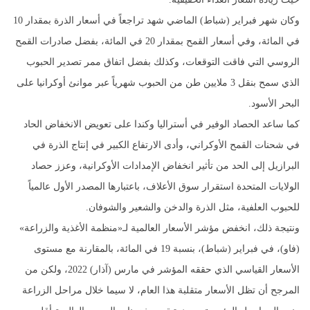
وكان شهر فبراير (شباط) الماضي شهد تراجعاً في أسعار الذرة بمقدار 10
في المائة، وفي أسعار القمح بمقدار 20 في المائة، بفضل صادرات القمح
الروسي التي فاقت التوقعات، وكذلك بفضل اتفاق ممر تصدير الحبوب
الذي سمح بنقل 3 ملايين طن من الحبوب شهرياً عبر موانئ أوكرانيا على
البحر الأسود.
كما ساعد الحصاد الوفير في أستراليا وكندا على تعويض الانخفاض الحاد
في شحنات القمح الأوكراني، وأدى الارتفاع الكبير في إنتاج الذرة في
البرازيل إلى الحد من تأثير انخفاض الإمدادات الأوكرانية، وعزز حصاد
الولايات المتحدة استقرار سوق الأعلاف، باعتبارها المصدر الأول عالمياً
للحبوب العلفية، مثل الذرة والدخن والشعير والشوفان.
ونتيجة ذلك، انخفض مؤشر الأسعار العالمية لـ«منظمة الأغذية والزراعة»
(فاو)، في فبراير (شباط)، بنسبة 19 في المائة، بالمقارنة مع مستوى
الأسعار القياسي الذي حققه المؤشر في مارس (آذار) 2022، ولكن من
المرجح أن تظل الأسعار متقلبة هذا العام، لا سيما خلال مراحل الزراعة