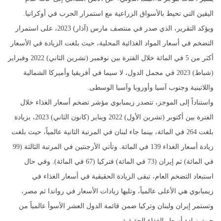
اليقين التي تحيط بالأسواق الزراعية مع استمرار الحرب في أوكرانيا.
ويؤكد التقرير، الذي صدر في منتصف مارس (آذار) 2023، على استمرار
التضخم في أسعار المواد الغذائية المحلية، حيث بلغت الزيادة في الأسعار
أكثر من 5 في المائة خلال الفترة بين نوفمبر (تشرين الثاني) 2022 وفبراير
(شباط) 2023 في مجمل الدول، لا سيما في أفريقيا وأميركا الشمالية
واللاتينية وجنوب آسيا وأوروبا وآسيا الوسطى.
واستناداً إلى الموجز، تتصدر زيمبابوي مؤشر تضخم أسعار الغذاء خلال
الفترة بين أكتوبر (تشرين الأول) 2022 ويناير (كانون الثاني) 2023، بزيادة
بلغت 264 في المائة، بينما جاء لبنان في المرتبة الثانية عالمياً، حيث بلغت
زيادة أسعار الغذاء 139 في المائة. وتأتي الأرجنتين في المرتبة الثالثة (99
في المائة) ثم إيران (73 في المائة) فتركيا (67 في المائة). وفي حال
استبعاد التضخم العام، تبقى الزيادة الحقيقية في أسعار الغذاء في
زيمبابوي هي الأعلى عالمياً، وتليها زيادات الأسعار في رواندا ثم مصر،
وتستمر إيران ولبنان وتركيا ضمن قائمة الدول العشر الأسوأ عالمياً من
حيث زيادة أسعار الغذاء الحقيقية.