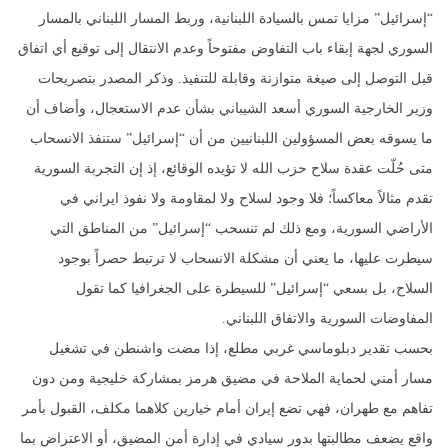
“إسرائيل” مزايا تمس بالسيادة اللبنانية، وربط المسار اللبناني بالمسار
السوري لجهة إبقاء باب التفاوض مفتوحاً وعدم الانتقال إلى توقيع أي اتفاق
قبل التوصل إلى صيغة متوازنة وقابلة للتنفيذ. وذكر المصدر بتصريحات
وزير الخارجية السوري أسعد الشيباني بشأن عدم الاستعجال، وأضاف أن
ما يسوقه بعض المسؤولين اللبنانيين من أن “إسرائيل” ستنفذ الانسحاب
متى حُلّت عقدة سلاح حزب الله لا تؤيده الوقائع، إذ إن التجربة السورية
تقدم مثالاً معاكساً؛ فلا وجود لسلاح ولا لمقاومة ولا نفوذ ايراني في
الأراضي السورية، ومع ذلك لم تنسحب “إسرائيل” من المناطق التي
سيطرت عليها، ما يعني أن مشكلة الانسحاب لا ترتبط حصراً بوجود
السلاح، بل بسعي “إسرائيل” للسيطرة على الجغرافيا كما تقول
المفاوضات السورية والاتفاق اللبناني.
بحسب تقدير دبلوماسي غربي مطلع، إذا مضت واشنطن في تشغيل
مسار أمني لحماية الملاحة في مضيق هرمز بمشاركة خليجية ومن دون
تفاهم مع طهران، فهي تضع إيران أمام خيارين كلاهما مكلف، القبول بأمر
واقع يضعف مطالبتها بدور سيادي في إدارة أمن المضيق، أو الاعتراض بما