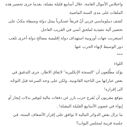
واختلاس الأموال العامة، خلال أسابيع قليلة مقبلة، بعدما جرى تحضير هذه
الملفات على مدى السنة الماضية.
كشف ديبلوماسي غربي أنّ فريقاً عسكرياً يمثل دولة وسيطة ينكبّ على
تحضير آلية تنفيذية لملحق أمني في القريب العاجل.
استغربت جهات أوروبية استهداف دولة إقليمية مصالح دولة أخرى تلعب
دور الوسيط لإنهاء الحرب عنها.
***
اللواء
يؤكد مطَّلعون أن “النسخة الإنكليزية” لاتفاق الاطار، جرى التدقيق في
بعض عباراتها من الناحية القانونية، ولكن على وجه السرعة قبل التوجّه
الى إقراره!
يتوقع مقربون أن يُفرج حزب بارز عن دفعات مالية لتوفير بدلات إيجار أو
إيواء في غضون الأسابيع القليلة المقبلة!..
ما تزال بعض الدوائر المالية لا توافق على إقرار الأضعاف الستة، في
جلسة قريبة لمجلس النواب؟