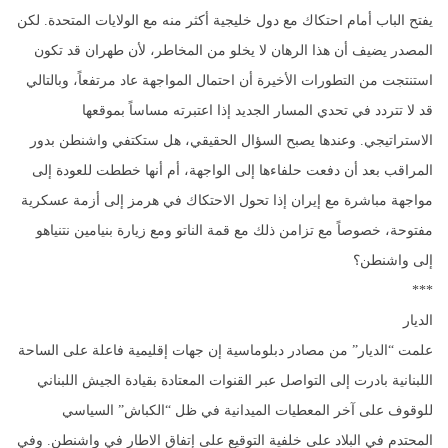
يفتح الباب أمام احتكاك مع دول خليجية أكثر منه مع الولايات المتحدة. لكن
المصدر يضيف أن هذا الرهان لا يخلو من المخاطر، لأن طهران قد تكون
استنتجت من التطورات الأخيرة أن احتمال المواجهة عاد مرتفعاً، وبالتالي
قد لا تتردد في تحدي المسار الجديد إذا اعتبرته مساساً بموقعها
الاستراتيجي. وعندها يصبح السؤال الحقيقي، هل ستكتفي واشنطن بدور
المراقب بعد أن دفعت حلفاءها إلى الواجهة، أم أنها خططت للعودة إلى
مواجهة مباشرة مع إيران إذا تحول الاحتكاك في هرمز إلى أزمة عسكرية
مفتوحة، خصوصاً مع تزامن ذلك مع قمة الناتو ومع زيارة بنيامين نتنياهو
إلى واشنطن؟
***
الديار
علمت “الديار” من مصادر دبلوماسية إن جهات إقليمية فاعلة على الساحة
اللبنانية بادرت إلى التواصل عبر القنوات المعتادة بقيادة الجيش اللبناني
للوقوف على آخر المعطيات الميدانية في ظل “الكباش” السياسي
المحتدم في البلاد على خلفية التوقيع على إتفاق الاطار في واشنطن. وفي