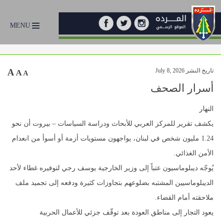
MENU
تاريخ النشر July 8, 2026
A
A
A
أسرار الصحف
النهار
يكشف تقرير للمركز العربي للأبحاث ودراسة السياسات – بيروت أن نحو
1.24 مليون شخص في لبنان، يواجهون مستويات أزمة أو أسوأ من انعدام
الأمن الغذائي.
يُوجّه ديبلوماسيون عتباً إلى وزير الخارجية يوسف رجي لتوفيره غطاء لأحد
الديبلوماسيين المشتبه بضلوعهم بتجاوزات كثيرة ودفعه إلى تجميد ملف
ملاحقته أمام القضاء.
يعود التجار إلى مناطق العودة بعد توقّف جزئي للأعمال الحربية