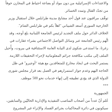
والاعتداءات الإسرائيلية من دون مواد أو بضاعة احتياط في المخازن خوفاً
من تجدّد القتال وتمدد الخسائر.
توقّف مراقبون عند قول أحد مشايخ مدينة طرابلس خلال استقبال وزير
الخارجية السوري أسعد الشيباني “اهلاً بكم في طرابلس الشام”.
الخلاف الدائر حول ملف التجديد لرئيس الجامعة اللبنانية بلغ أوجه، وقد
اتُّهم رئيس الجامعة عبر وسائل التواصل الاجتماعي بشراء عقارات في
زغرتا، ما استدعى شكوى لدى النيابة العامة الاستئنافية في بيروت، وأُحيل
الملف إلى مكتب مكافحة جرائم المعلوماتية لإجراء التحقيقات اللازمة.
يستمر البحث في ايجاد مخارج للمتعاقدين مع هيئة “أوجيرو” في ظل
الحاجة اليهم وعدم جواز استمرارهم في العمل بعد قرار مجلس شورى
الدولة الذي قد يؤدي تطبيقه إلى إنهاء خدمات نحو 500 موظف.
***
الجمهورية
عُلم أنّ عدداً من أصحاب المناصب التنفيذية والإدارية الحاليّين والسابقين،
سيكونون في دائرة المحاكمات بجرائم الفساد والإثراء غير المشروع