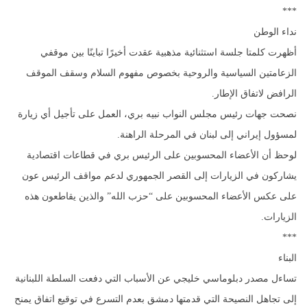
***
نداء الوطن
أظهرت كلمتا جلسة استثنائية مذهبية عقدت أخيرًا تباينًا بين موقفي
الزعامتين السياسية والروحية بخصوص مفهوم السلام وسقف الموقف
الرافض لاتفاق الإطار.
نصحت جهات رئيس مجلس النواب نبيه بري، العمل على تأجيل أي زيارة
لمسؤول إيراني إلى لبنان في المرحلة الراهنة.
لوحظ أن الأعضاء المحسوبين على الرئيس بري في قطاعات اقتصادية
يشاركون في الزيارات إلى القصر الجمهوري لدعم مواقف الرئيس عون
على عكس الأعضاء المحسوبين على “حزب الله” والذين يقاطعون هذه
الزيارات.
***
البناء
تساءل مصدر دبلوماسي خليجي عن الأسباب التي دفعت السلطة اللبنانية
إلى تجاهل النصيحة التي قدمتها دمشق بعدم التسرع في توقيع اتفاق يمنح