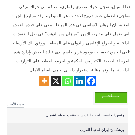
هذا السياق، سجل تحرك مصري وقطري، اضافة الى حراك تركي
مفاجىء لضمان عدم خروج الاحداث عن السيطرة. وقد تم ابلاغ الجهات
المعنية بان الرهان الاساسي في هذه المرحلة يبقى على قيادة الجيش
التي تعمل على مقاربة الامور “بميزان من الذهب” في ظل التعقيدات
الداخلية والصراع الإقليمي والدولي على المنطقة. ووفق تلك الأوساط،
تلقى الجميع تطمينات بوجود قرار حاسم لدى قيادة الجيش بإدارة هذه
المرحلة الصعبة بالكثير من الحكمة و الحزم، للحفاظ على التوازنات
الداخلية بما يوفر مظلة استقرار داخلي يحمي السلم الاهلي.
مــبــاشـــر
جميع الأخبار
رئيس الجامعة اللبنانية الفرنسية ونقيب اطباء الشمال...
بزشكيان: إيران لم تبدأ الحرب