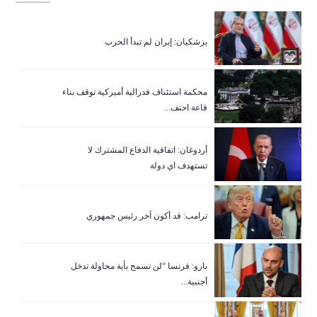
بزشكيان: إيران لم تبدأ الحرب
‏محكمة استئناف فدرالية أميركية توقف بناء
قاعة احتف...
أردوغان: اتفاقية الدفاع المشترك لا
تستهدف اي دولة
ترامب: قد أكون آخر رئيس جمهوري
بارو: فرنسا “لن تسمح بأية محاولة تدخل
أجنبية...