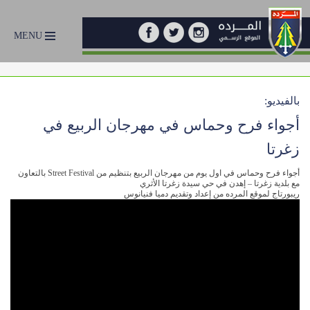
MENU
بالفيديو:
أجواء فرح وحماس في مهرجان الربيع في
زغرتا
أجواء فرح وحماس في اول يوم من مهرجان الربيع بتنظيم من Street Festival بالتعاون
مع بلدية زغرتا – إهدن في حي سيدة زغرتا الأثري
ريبورتاج لموقع المرده من إعداد وتقديم دميا فنيانوس