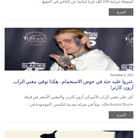
استيفاء غرامة 100 الف ليرة لبنانية عن التأخير في التبليغ…
المزيد
November 6, 2022
عثروا عليه جثة في حوض الاستحمام.. هكذا توفي مغني الراب
آرون كارتر!
عُثر على مغني الراب الأميركي آرون كارتر، والمغني الأصغر في فرقة
«Backstreet Boys»، ميتاً في منزله بمدينة لنكستر، الموجودة في…
المزيد