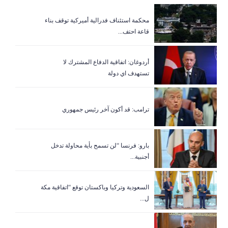
‏محكمة استئناف فدرالية أميركية توقف بناء
قاعة احتف...
أردوغان: اتفاقية الدفاع المشترك لا
تستهدف اي دولة
ترامب: قد أكون آخر رئيس جمهوري
بارو: فرنسا “لن تسمح بأية محاولة تدخل
أجنبية...
السعودية وتركيا وباكستان توقع “اتفاقية مكة
ل...