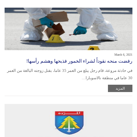
March 6, 2021
رفضت منحه نقوداً لشراء الخمور فذبحها وهشم رأسها!
في حادثة مروعة، قام رجل يبلغ من العمر 35 عاما، بقتل زوجته البالغة من العمر
30 عاما في منطقة نالاسوبارا…
المزيد