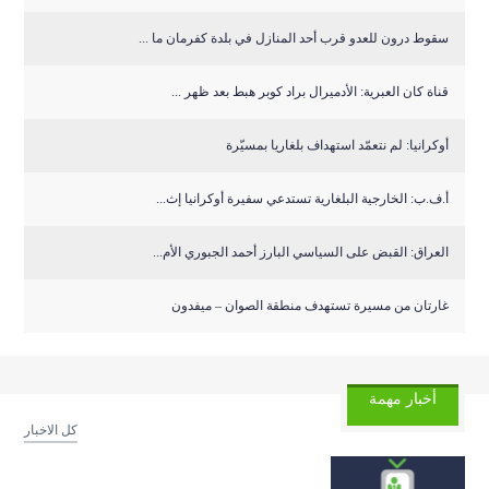
سقوط درون للعدو قرب أحد المنازل في بلدة كفرمان ما ...
قناة كان العبرية: الأدميرال براد كوبر هبط بعد ظهر ...
أوكرانيا: لم نتعمّد استهداف بلغاريا بمسيّرة
أ.ف.ب: الخارجية البلغارية تستدعي سفيرة أوكرانيا إث...
العراق: القبض على السياسي البارز أحمد الجبوري الأم...
غارتان من مسيرة تستهدف منطقة الصوان – ميفدون
أخبار مهمة
كل الاخبار