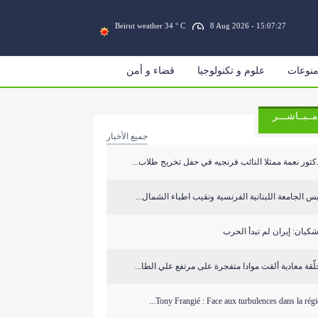
Beirut weather 34 ° C
8 Aug 2026 - 15:07:28
نوعات
علوم و تكنولوجيا
قضاء و أمن
مــبــاشـــر
جميع الأخبار
كتور نعمة ممثلا النائب فرنجيه في حفل تخريج طلاب...
س الجامعة اللبنانية الفرنسية ونقيب اطباء الشمال...
كيان: إيران لم تبدأ الحرب
ّقة معادية ألقت موادا متفجرة على مرتفع علي الطا...
Tony Frangié : Face aux turbulences dans la région