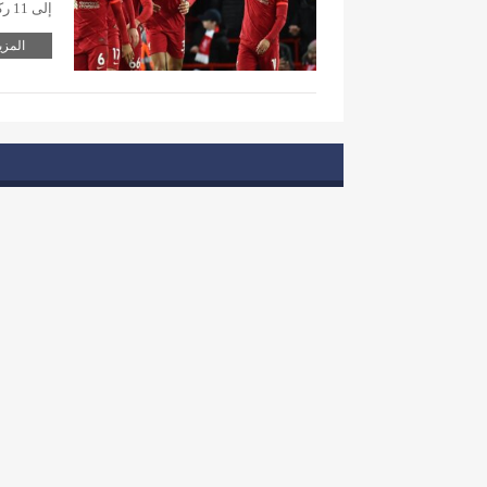
إلى 11 ركلة جزاء، للتفوق على تشلسي، مساء الأحد….
المزي