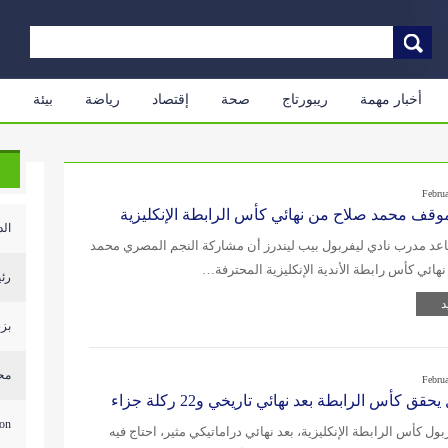
أخبار مهمة
ريبورتاج
صحة
إقتصاد
رياضة
بيئة
م
Febru
ف محمد صلاح من نهائي كأس الرابطة الإنكليزية
الد
عد مدرب نادي ليفربول بيب ليندرز أن مشاركة النجم المصري محمد
هائي كأس رابطة الأندية الإنكليزية المحترفة…
رئي
د
بزش
محل
Febru
حقق كأس الرابطة بعد نهائي تاريخي و22 ركلة جزاء
...
ول كأس الرابطة الإنكليزية، بعد نهائي دراماتيكي مثير، احتاج فيه