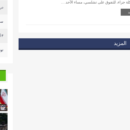
درج
د
سر
٣ آليات للعدو وصلت الى مكان قريب من ثكنة الجيش الل...
المزيد
توغ