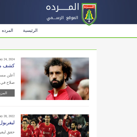
الرئيسية
المرده
ary 24, 2024
كشف موق
أعلن مسا
صلاح في ن
المزي
ary 28, 2022
ليفربول ي
حقق ليفرب