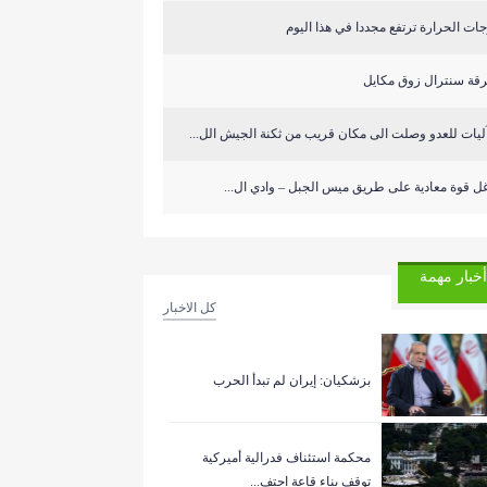
ات الحرارة ترتفع مجددا في هذا اليوم
قة سنترال زوق مكايل
ل قوة معادية على طريق ميس الجبل – وادي ال...
أخبار مهمة
كل الاخبار
بزشكيان: إيران لم تبدأ الحرب
‏محكمة استئناف فدرالية أميركية
توقف بناء قاعة احتف...