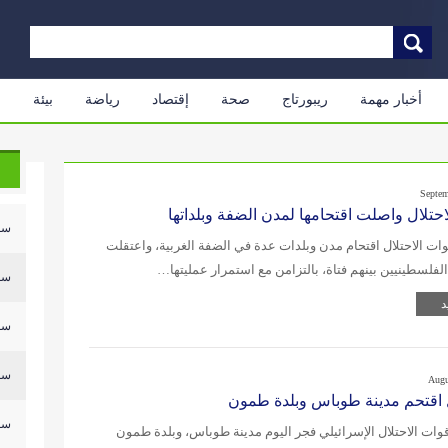
أخبار مهمة
ريبورتاج
صحة
إقتصاد
رياضة
بيئة
م
Septem
حتلال واصلت اقتحامها لمدن الضفة وبلداتها
سلي
ت الاحتلال اقتحام مدن وبلدات عدة في الضفة الغربية، واعتقلت
لفلسطينيين بينهم فتاة، بالتزامن مع استمرار عمليتها…
سلي
د
سلي
سلي
Augu
ل اقتحم مدينة طوباس وبلدة طمون
سلي
ات الاحتلال الإسرائيلي فجر اليوم مدينة طوباس، وبلدة طمون