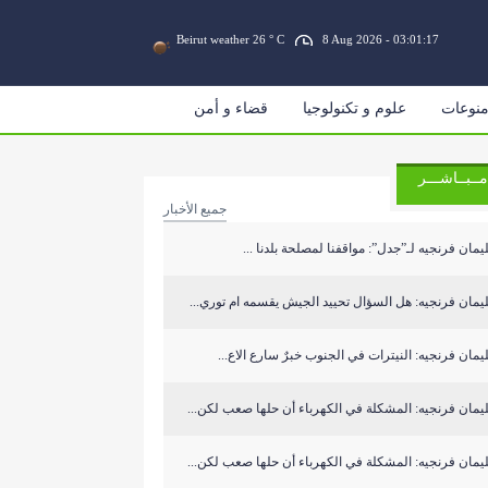
Beirut weather 26 ° C
8 Aug 2026 - 03:01:17
نوعات
علوم و تكنولوجيا
قضاء و أمن
مــبــاشـــر
جميع الأخبار
مان فرنجيه لـ”جدل”: مواقفنا لمصلحة بلدنا ...
مان فرنجيه: هل السؤال تحييد الجيش يقسمه ام توري...
مان فرنجيه: النيترات في الجنوب خبرٌ سارع الاع...
مان فرنجيه: المشكلة في الكهرباء أن حلها صعب لكن...
مان فرنجيه: المشكلة في الكهرباء أن حلها صعب لكن...