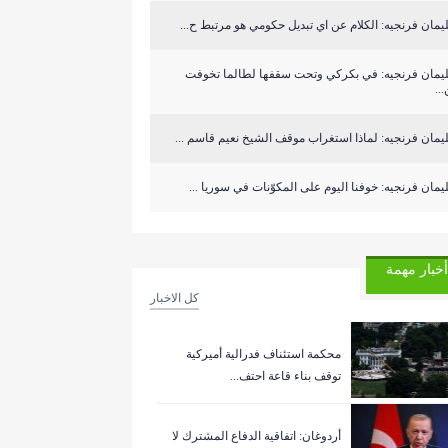
مان فرنجيه: الكلام عن اي تبديل حكومي هو مرتبط ح...
يمان فرنجيه: في بكركي وتحت سقفها لطالما تخوفت
..
مان فرنجيه: لماذا استغراب موقف الشيخ نعيم قاسم ...
مان فرنجيه: خوفنا اليوم على المكوّنات في سوريا ...
أخبار مهمة
كل الاخبار
‏محكمة استئناف فدرالية أميركية
توقف بناء قاعة احتف...
أردوغان: اتفاقية الدفاع المشترك لا