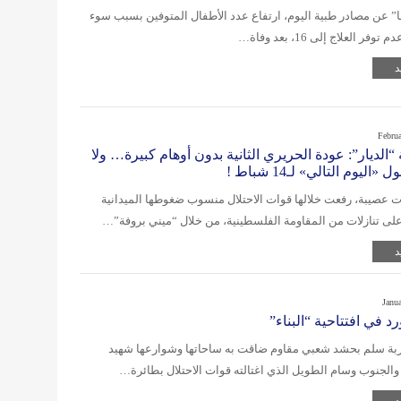
” عن مصادر طبية اليوم، ارتفاع عدد الأطفال المتوفين بسبب سوء
وفر العلاج إلى 16، بعد وفاة…
د
Febru
 “الديار”: عودة الحريري الثانية بدون أوهام كبيرة… ولا
«اليوم التالي» لـ14 شباط !
 عصيبة، رفعت خلالها قوات الاحتلال منسوب ضغوطها الميدانية
ى تنازلات من المقاومة الفلسطينية، من خلال “ميني بروفة”…
د
Janu
رد في افتتاحية “البناء”
بة سلم بحشد شعبي مقاوم ضاقت به ساحاتها وشوارعها شهيد
والجنوب وسام الطويل الذي اغتالته قوات الاحتلال بطائرة…