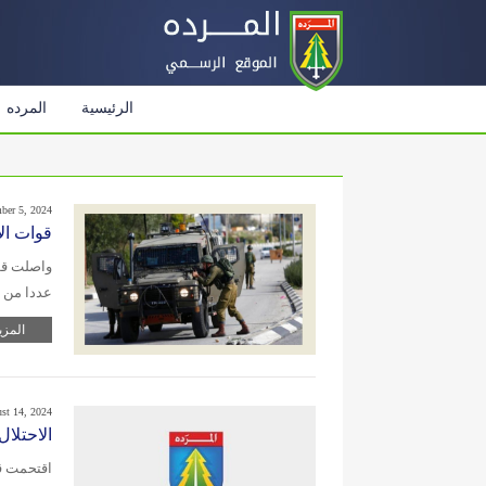
الرئيسية
المرده
ber 5, 2024
قوات الا
واصلت قوا
عددا من ا
المزي
st 14, 2024
الاحتلا
اقتحمت قو