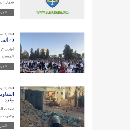
شمال الضف
المزي
ne 16, 2024
40 ألف مصل عدد مؤدي صلاة العيد في المسجد الأقصى
أفادت “رو
المسجد الأقصى ق
المزي
ay 10, 2024
المقاوم
وغزة
تصدت المق
وجنوب مد
المزي