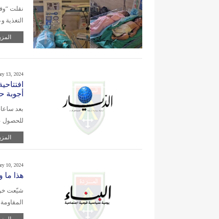
نقلت “وفا
التغذية وعدم ت
المزي
ary 13, 2024
افتتاحية
أجوبة حول 
بعد ساعات
للحصول عل
المزي
ary 10, 2024
هذا ما و
شيّعت خر
المقاومة 