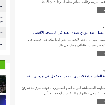
ة الغربية. وقالت مصادر محلية لـ “وفا “:”إن الاحتلال…
سلي
د
سل
من.
Ju
سلي
سيا اليوم” بأن عدد الأشخاص الذين أدوا صلاة عيد الأضحى في
سلي
درت بـ40 ألف مصل، في ظل…
د
M
ة الفلسطينية تتصدى لقوات الاحتلال في مدينتي رفح
اومة الفلسطينية لقوات العدو الصهيوني المتوغلة شرق مدينة رفح
ينة غزة في قطاع غزة المنكوب، وأوقعت عدداً من…
د