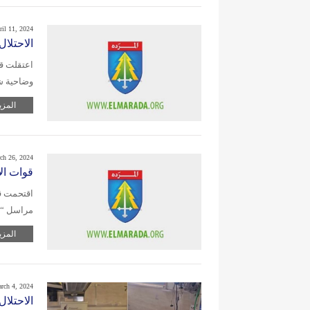
ril 11, 2024
الاحتلال يعتقل 5 م
اعتقلت ق
وضاحية ش
المزي
ch 26, 2024
قوات ال
اقتحمت قو
مراسل “و
المزي
rch 4, 2024
الاحتلا