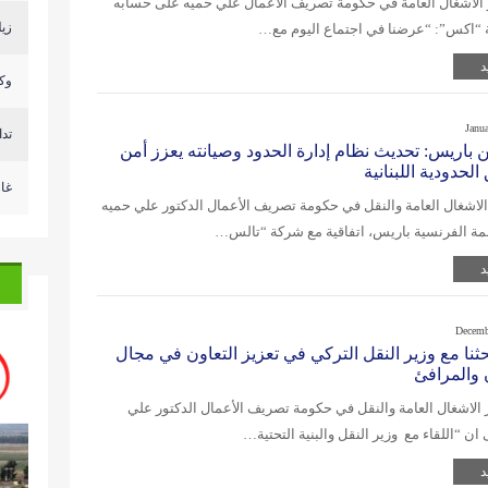
 الاشغال العامة في حكومة تصريف الاعمال علي حميه على حسابه
زيل
 “اكس”: “عرضنا في اجتماع اليوم مع…
د
وكا
Janu
تد
 باريس: تحديث نظام إدارة الحدود وصيانته يعزز أمن
الحدودية اللبنانية
غا
الاشغال العامة والنقل في حكومة تصريف الأعمال الدكتور علي حميه
مة الفرنسية باريس، اتفاقية مع شركة “تالس…
د
Decemb
ثنا مع وزير النقل التركي في تعزيز التعاون في مجال
 والمرافئ
 الاشغال العامة والنقل في حكومة تصريف الأعمال الدكتور علي
 ان “اللقاء مع وزير النقل والبنية التحتية…
د