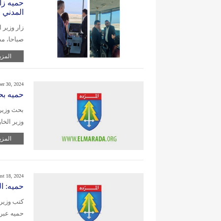
حميه زار
المدني 
زار وزير 
صباحا، م
المزي
er 30, 2024
حميه بح
بحث وزير 
وزير الخا
المزي
st 18, 2024
حميه: ا
كتب وزير 
حميه عبر