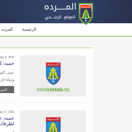
الرئيسية
المرده
uary 8, 2025
حميه: ك
تمنى الوز
ودولة ال
المزي
ary 27, 2025
حميه: عر
لطرقات 