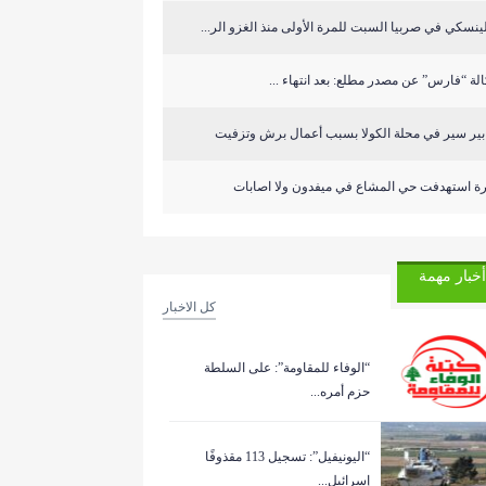
ينسكي في صربيا السبت للمرة الأولى منذ الغزو الر...
لة “فارس” عن مصدر مطلع: بعد انتهاء ...
ابير سير في محلة الكولا بسبب أعمال برش وتزفيت
رة استهدفت حي المشاع في ميفدون ولا اصابات
أخبار مهمة
كل الاخبار
“الوفاء للمقاومة”: على السلطة
حزم أمره...
“اليونيفيل”: تسجيل 113 مقذوفًا
إسرائيل...