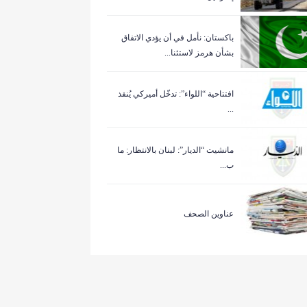
باكستان: نأمل في أن يؤدي الاتفاق
بشأن هرمز لاستئنا...
افتتاحية “اللواء”: تدخّل أميركي يُنقذ
...
مانشيت “الديار”: لبنان بالانتظار: ما
ب...
عناوين الصحف