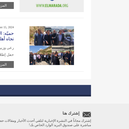
المزي
st 15, 2024
حميّه: ا
تجاه أهل
رعى وزير 
حفل إطلا
المزي
إشترك هنا
إشترك مجاناً في النشرة الإخبارية لتلقي أحدث الأخبار ومقالات حص
مباشرة على صندوق البريد الوارد الخاص بك!