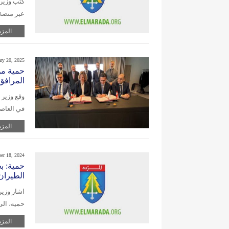
كتب وزير
عبر منصة
المزي
ary 20, 2025
حمية من
المرافق 
وقع وزير 
في العاص
المزي
er 18, 2024
حمية: بح
الطيران
اشار وزير
حميه، الى
المزي