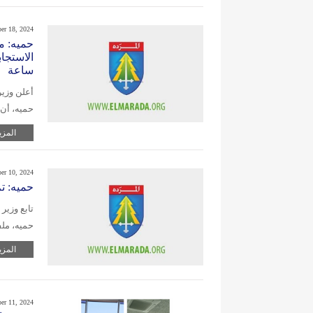
er 18, 2024
حميه: م
الاستجاب
ساعة
أعلن وزير
حميه، أن
المزي
er 10, 2024
حميه: ت
تابع وزير
حميه، ملف
المزي
er 11, 2024