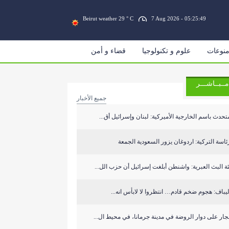
Beirut weather 29 ° C
7 Aug 2026 - 05:25:50
نوعات
علوم و تكنولوجيا
قضاء و أمن
مــبــاشـــر
جميع الأخبار
تحدث باسم الخارجية الأميركية: لبنان وإسرائيل أق...
ئاسة التركية: اردوغان يزور السعودية الجمعة
ة البث العبرية: واشنطن أبلغت إسرائيل أن حزب الل...
يباف: هجوم ضخم قادم… انتظروا لا لابأس انه...
جار على دوار الروضة في مدينة جرمانا، في محيط ال...