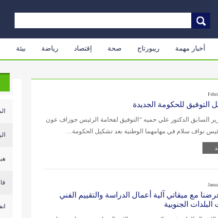
أخبار مهمة
ريبورتاج
صحة
إقتصاد
رياضة
بيئة
م
Febr
ل التوفيق للحكومة الجديدة
الم
ير السابق الدكتور علي حميه “التوفيق لفخامة الرئيس جوزاف عون
رئيس نواف سلام في مهامهما الوطنية بعد تشكيل الحكومة…
الر
د
هيئ
قال
Janu
ضنا مع ميقاتي آلية أعمال الدراسة والتقييم الفني
البلدات الجنوبية
انف