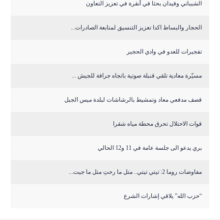
الشيباني وفيدان بحثا في أنقرة في تعزيز التعاون
الحجار والبساط اكدا تعزيز التنسيق لمتابعة الصادرات...
تفجيرات للعدو في وادي الحجير
مسيّرة معادية تلقي قنبلة صوتية باتجاه جرافة للجيش ...
قصف مدفعي معاد وتمشيط بالرشاشات لبلدة ميس الجبل
قوات الاحتلال تحرق محطة مياه شقرا
بري يدعو الى جلسة عامة في 11 و12 الحالي
مفاوضات روما 2: تيتي تيتي.. متل ما رحتِ متل ما جيت...
“حزب الله” يلاقي إشارات الشرع