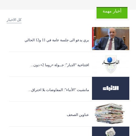
أخبار مهمة
كل الاخبار
بري يدعو الى جلسة عامة في 11 و12 الحالي
افتتاحية “الديار”: جــولة «روما 2» دون...
مانشيت “الأنباء”: المفاوضات بلا اختراق...
عناوين الصحف