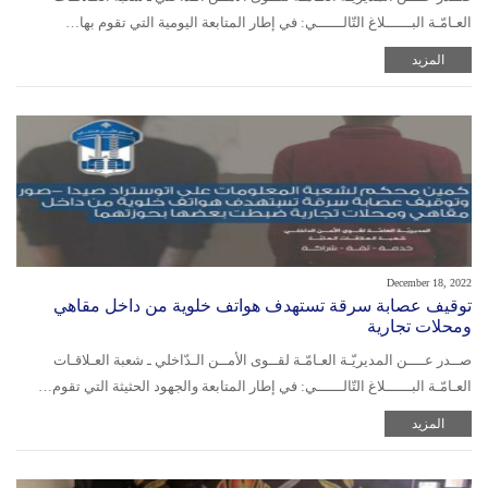
العـامّـة البــــــلاغ التّالــــــي: في إطار المتابعة اليومية التي تقوم بها…
المزيد
December 18, 2022
توقيف عصابة سرقة تستهدف هواتف خلوية من داخل مقاهي
ومحلات تجارية
صــدر عــــن المديريّـة العـامّـة لقــوى الأمــن الـدّاخلي ـ شعبة العـلاقـات
العـامّـة البــــــلاغ التّالــــــي: في إطار المتابعة والجهود الحثيثة التي تقوم…
المزيد