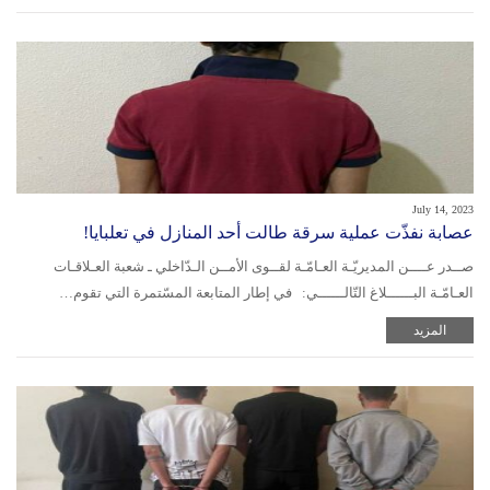
July 14, 2023
عصابة نفذّت عملية سرقة طالت أحد المنازل في تعلبايا!
صــدر عــــن المديريّـة العـامّـة لقــوى الأمــن الـدّاخلي ـ شعبة العـلاقـات
العـامّـة البــــــلاغ التّالــــــي: في إطار المتابعة المسّتمرة التي تقوم…
المزيد