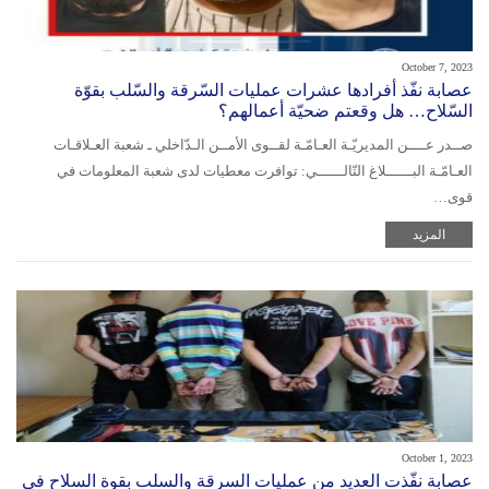
October 7, 2023
عصابة نفّذ أفرادها عشرات عمليات السّرقة والسّلب بقوّة
السّلاح… هل وقعتم ضحيّة أعمالهم؟
صــدر عــــن المديريّـة العـامّـة لقــوى الأمــن الـدّاخلي ـ شعبة العـلاقـات
العـامّـة البــــــلاغ التّالــــــي: توافرت معطيات لدى شعبة المعلومات في
قوى…
المزيد
October 1, 2023
عصابة نفّذت العديد من عمليات السرقة والسلب بقوة السلاح في