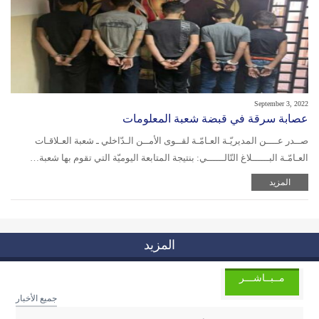
September 3, 2022
عصابة سرقة في قبضة شعبة المعلومات
صــدر عــــن المديريّـة العـامّـة لقــوى الأمــن الـدّاخلي ـ شعبة العـلاقـات
العـامّـة البــــــلاغ التّالــــــي: بنتيجة المتابعة اليوميّة التي تقوم بها شعبة…
المزيد
المزيد
مــبــاشـــر
جميع الأخبار