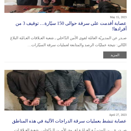
May 15, 2023
عصابة أقدمت على سرقة حوالى 150 سيّارة… توقيف 3 من
أفرادها!
صـدر عن المديريّة العامّة لقوى الأمن الدّاخلي ـ شعبة العـلاقات العـامّة البلاغ
التّالي: نتيجة عمليّات الرصد والمتابعة لعمليات سرقة السيّارات…
المزيد
April 27, 2023
عصابة تنشط بعمليات سرقة الدراجات الآلية في هذه المناطق
صــدر عــــن المديريّـة العـامّـة لقــوى الأمــن الـدّاخلي ـ شعبة العـلاقـات