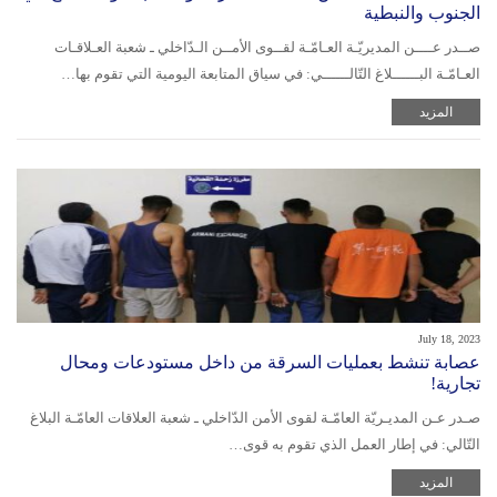
الجنوب والنبطية
صــدر عــــن المديريّـة العـامّـة لقــوى الأمــن الـدّاخلي ـ شعبة العـلاقـات
العـامّـة البــــــلاغ التّالــــــي: في سياق المتابعة اليومية التي تقوم بها…
المزيد
July 18, 2023
عصابة تنشط بعمليات السرقة من داخل مستودعات ومحال
تجارية!
صـدر عـن المديـريّة العامّـة لقوى الأمن الدّاخلي ـ شعبة العلاقات العامّـة البلاغ
التّالي: في إطار العمل الذي تقوم به قوى…
المزيد