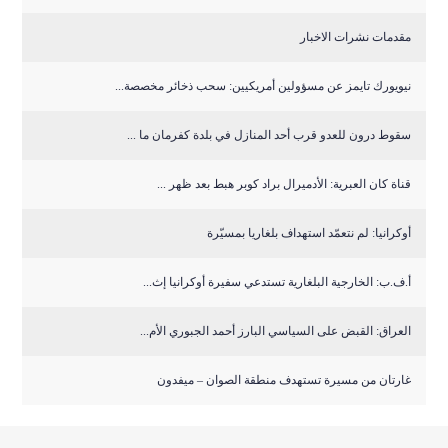
مقدمات نشرات الاخبار
نيويورك تايمز عن مسؤولين أمريكيين: سحب ذخائر مخصصة...
سقوط درون للعدو قرب أحد المنازل في بلدة كفرمان ما ...
قناة كان العبرية: الأدميرال براد كوبر هبط بعد ظهر ...
أوكرانيا: لم نتعمّد استهداف بلغاريا بمسيّرة
أ.ف.ب: الخارجية البلغارية تستدعي سفيرة أوكرانيا إث...
العراق: القبض على السياسي البارز أحمد الجبوري الأم...
غارتان من مسيرة تستهدف منطقة الصوان – ميفدون