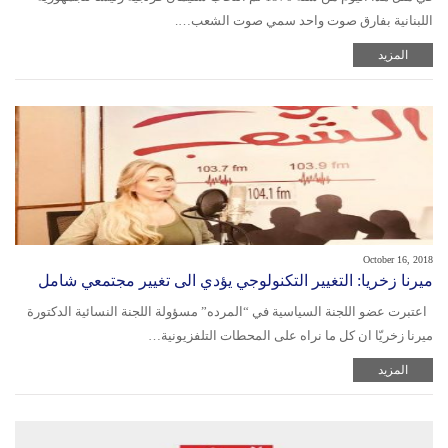
اللبنانية بفارق صوت واحد سمي صوت الشعب….
المزيد
October 16, 2018
ميرنا زخريا: التغيير التكنولوجي يؤدي الى تغيير مجتمعي شامل
اعتبرت عضو اللجنة السياسية في “المرده” مسؤولة اللجنة النسائية الدكتورة
ميرنا زخريّا ان كل ما نراه على المحطات التلفزيونية…
المزيد