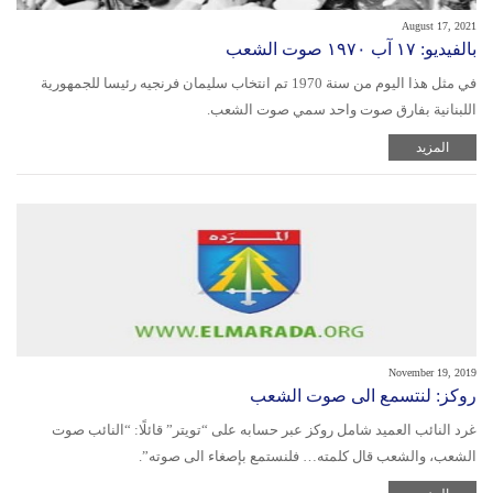
August 17, 2021
بالفيديو: ١٧ آب ١٩٧٠ صوت الشعب
في مثل هذا اليوم من سنة 1970 تم انتخاب سليمان فرنجيه رئيسا للجمهورية
اللبنانية بفارق صوت واحد سمي صوت الشعب.
المزيد
November 19, 2019
روكز: لنتسمع الى صوت الشعب
غرد النائب العميد شامل روكز عبر حسابه على “تويتر” قائلًا: “النائب صوت
الشعب، والشعب قال كلمته… فلنستمع بإصغاء الى صوته”.