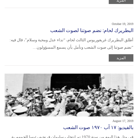
المزيد
October 19, 2019
البطريرك لحام: نضم صوتنا لصوت الشعب
أطلق البطريرك غريغوريوس الثالث لحام، “نداء عدل ومحبة وسلام”، قال فيه:
“نضم صوتنا إلى صوت الشعب ونأمل بأن يسمع المسؤولون…
المزيد
August 17, 2019
بالفيديو: ١٧ آب ١٩٧٠ صوت الشعب
في مثل هذا اليوم من سنة 1970 تم انتخاب سليمان فرنجيه رئيسا للجمهورية