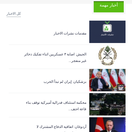
أخبار مهمة
كل الاخبار
مقدمات نشرات الاخبار
الجيش: اصابة ٣ عسكريين اثناء تفكيك ذخائر
غير منفجر...
بزشكيان: إيران لم تبدأ الحرب
‏محكمة استئناف فدرالية أميركية توقف بناء
قاعة احتف...
أردوغان: اتفاقية الدفاع المشترك لا