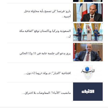
بارو: فرنسا “لن تسمح بأية محاولة تدخل
أجنبية...
السعودية وتركيا وباكستان توقع “اتفاقية مكة
ل...
بري يدعو الى جلسة عامة في 11 و12 الحالي
افتتاحية “الديار”: جــولة «روما 2» دون...
مانشيت “الأنباء”: المفاوضات بلا اختراق...