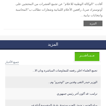
أفادت “الوكالة الوطنية للاعلام” عن تجمع العشرات من المحتجين على
أوتوستراد صربا، رافعين الأعلام اللبنانية وشعارات تطالب ب”المحاسبة
وانتخابات نيابية…
المزيد
المزيد
مــبــاشـــر
جميع الأخبار
تجمع العلماء اعلن رفضه للمفاوضات المباشرة ودان الا...
الوزير حيدر التقى وفدين من “اوجيرو” وم...
ترامب: قد أكون آخر رئيس جمهوري
مياه الجنوب: جيش العدو يستهدف فرق المؤسسة أثناء عم...