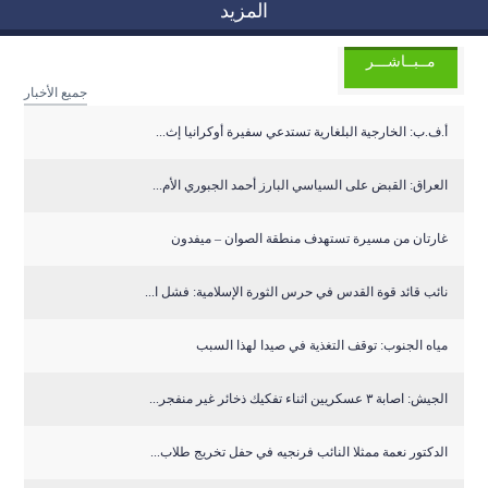
المزيد
مــبــاشـــر
جميع الأخبار
أ.ف.ب: الخارجية البلغارية تستدعي سفيرة أوكرانيا إث...
العراق: القبض على السياسي البارز أحمد الجبوري الأم...
غارتان من مسيرة تستهدف منطقة الصوان – ميفدون
نائب قائد قوة القدس في حرس الثورة الإسلامية: فشل ا...
مياه الجنوب: توقف التغذية في صيدا لهذا السبب
الجيش: اصابة ٣ عسكريين اثناء تفكيك ذخائر غير منفجر...
الدكتور نعمة ممثلا النائب فرنجيه في حفل تخريج طلاب...