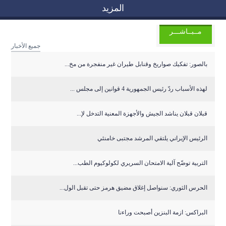
المزيد
مــبــاشـــر
جميع الأخبار
بالصور: تفكيك صواريخ وقنابل طيران غير منفجرة من مخ...
لهذه الأسباب ردّ رئيس الجمهورية 4 قوانين إلى مجلس ...
قبلان قبلان يناشد الجيش والأجهزة المعنية التدخل لإ...
الرئيس الإيراني يلتقي المرشد مجتبى خامنئي
التربية توضّح آلية الامتحان السريري لكولوكيوم الطب...
الحرس الثوري: سنواصل إغلاق مضيق هرمز حتى تقبل الول...
البراكس: ازمة البنزين أصبحت وراءنا