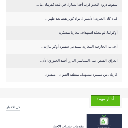
سقوط درون للعدو قرب أحد المنازل في بلدة كفرمان ما ...
قناة كان العبرية: الأدميرال براد كوبر هبط بعد ظهر ...
أوكرانيا: لم نتعمّد استهداف بلغاريا بمسيّرة
أ.ف.ب: الخارجية البلغارية تستدعي سفيرة أوكرانيا إث...
العراق: القبض على السياسي البارز أحمد الجبوري الأم...
غارتان من مسيرة تستهدف منطقة الصوان – ميفدون
أخبار مهمة
كل الاخبار
مقدمات نشرات الاخبار