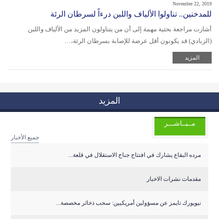
November 22, 2019
للمدخنين.. تناولوا الألياف واللبن درءاً لسرطان الرئة
أشارت مراجعة بحثية مهمة إلى أن من يتناولون المزيد من الألياف واللبن
(الزبادي) قد يكونون أقل عرضة للإصابة بسرطان الرئة،…
المزيد
المزيد
مــبــاشـــر
جميع الأخبار
مرده البقاع يشارك في افتتاح جناح الاستقلال في قلعة...
مقدمات نشرات الاخبار
نيويورك تايمز عن مسؤولين أمريكيين: سحب ذخائر مخصصة...