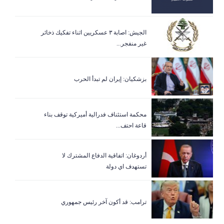
الجيش: اصابة ٣ عسكريين اثناء تفكيك ذخائر
غير منفجر...
بزشكيان: إيران لم تبدأ الحرب
‏محكمة استئناف فدرالية أميركية توقف بناء
قاعة احتف...
أردوغان: اتفاقية الدفاع المشترك لا
تستهدف اي دولة
ترامب: قد أكون آخر رئيس جمهوري