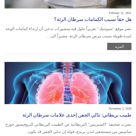
February 21, 2021
هل حقاً تسبب الكمامات سرطان الرئة؟
نشر موقع “سبوتنيك” تقريراً تناول فيه منشورات تدعي أن ارتداء كمامات الوجه
لمدة طويلة يسبب مرض سرطان الرئة، مشيراً الى…
المزيد
November 2, 2020
طبيب بريطاني: تدّلي الجفن إحدى علامات سرطان الرئة
نشرت صحيفة “اكسبريس” البريطانية عن الطبيب البريطاني البروفيسور جورج
سانتيس من مستشفى لندن بريدج، قوله إن تدلي الجفن قد يكون…