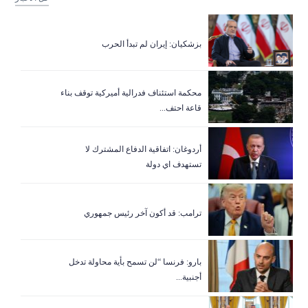
بزشكيان: إيران لم تبدأ الحرب
‏محكمة استئناف فدرالية أميركية توقف بناء
قاعة احتف...
أردوغان: اتفاقية الدفاع المشترك لا
تستهدف اي دولة
ترامب: قد أكون آخر رئيس جمهوري
بارو: فرنسا “لن تسمح بأية محاولة تدخل
أجنبية...