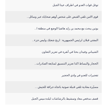
توغل قوات العدو في اطراف عيتا الجبل
قوى الامن تلقي القبض على شخص أوهم ضحاياه عبر وسائل...
بوتين يبحث مع محمد بن زايد هاتفيا الوضع في منطقة ا...
المفتي قبلان لرئيس الجمهورية : اربح شعبَك وليس جزء...
الشيباني وفيدان بحثا في أنقرة في تعزيز التعاون
الحجار والبساط اكدا تعزيز التنسيق لمتابعة الصادرات...
تفجيرات للعدو في وادي الحجير
مسيّرة معادية تلقي قنبلة صوتية باتجاه جرافة للجيش ...
قصف مدفعي معاد وتمشيط بالرشاشات لبلدة ميس الجبل