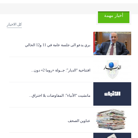
أخبار مهمة
كل الاخبار
بري يدعو الى جلسة عامة في 11 و12 الحالي
افتتاحية “الديار”: جــولة «روما 2» دون...
مانشيت “الأنباء”: المفاوضات بلا اختراق...
عناوين الصحف