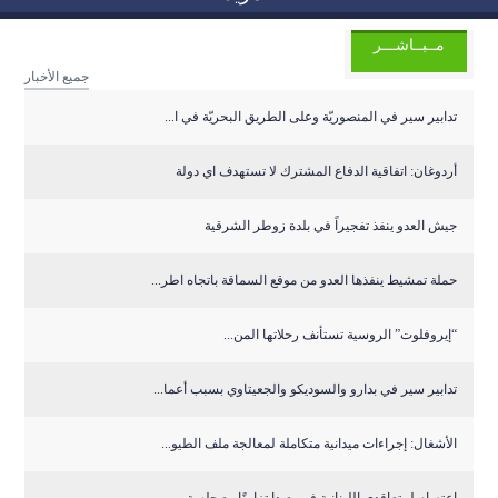
مــبــاشـــر
جميع الأخبار
تدابير سير في المنصوريّة وعلى الطريق البحريّة في ا...
أردوغان: اتفاقية الدفاع المشترك لا تستهدف اي دولة
جيش العدو ينفذ تفجيراً في بلدة زوطر الشرقية
حملة تمشيط ينفذها العدو من موقع السماقة باتجاه اطر...
“إيروفلوت” الروسية تستأنف رحلاتها المن...
تدابير سير في بدارو والسوديكو والجعيتاوي بسبب أعما...
الأشغال: إجراءات ميدانية متكاملة لمعالجة ملف الطيو...