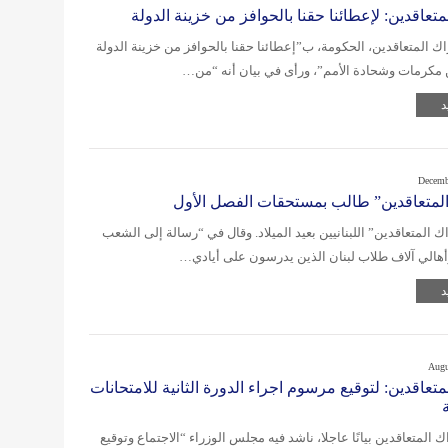
تعاقدين: لإعطائنا حقنا بالحوافز من خزينة الدولة
 المتعاقدين، الحكومة، ب”إعطائنا حقنا بالحوافز من خزينة الدولة
مكرمات وشحادة الأمم”، ورأى في بيان أنه “من…
د
Decemb
لمتعاقدين” طالب بمستحقات الفصل الأول
ك المتعاقدين” اللبنانيين بعيد الميلاد. وقال في “رسالة إلى الشعب
وأهالي آلاف طلاب لبنان الذين يدرسون على أيادي…
د
Augu
تعاقدين: لتوقيع مرسوم اجراء الدورة الثانية للامتحانات
 المتعاقدين بيانًا عاجلا، ناشد فيه مجلس الوزراء “الاجتماع وتوقيع