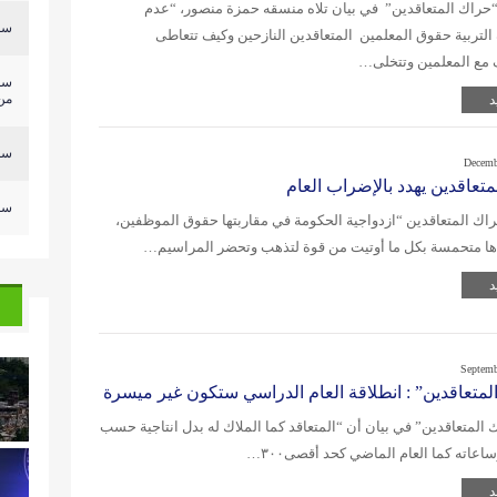
حراك المتعاقدين” في بيان تلاه منسقه حمزة منصور، “عدم
سلي
التربية حقوق المعلمين المتعاقدين النازحين وكيف تتعاطى
 مع المعلمين وتتخلى…
سل
من.
د
سلي
Decemb
تعاقدين يهدد بالإضراب العام
سلي
اك المتعاقدين “ازدواجية الحكومة في مقاربتها حقوق الموظفين،
راها متحمسة بكل ما أوتيت من قوة لتذهب وتحضر المراسيم…
د
Septemb
لمتعاقدين” : انطلاقة العام الدراسي ستكون غير ميسرة
 المتعاقدين” في بيان أن “المتعاقد كما الملاك له بدل انتاجية حسب
عاته كما العام الماضي كحد أقصى٣٠٠…
د