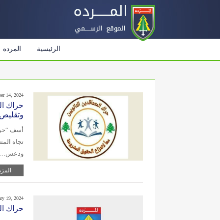
الرئيسية
المرده
er 14, 2024
حراك ال
وتقليص
أسف “حراك
تجاه المت
ودعس…
المزي
ary 19, 2024
حراك ال