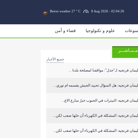
Beirut weather 27 ° C
8 Aug 2026 - 02:04:26
نوعات
علوم و تكنولوجيا
قضاء و أمن
مــبــاشـــر
جميع الأخبار
مان فرنجيه لـ”جدل”: مواقفنا لمصلحة بلدنا ...
مان فرنجيه: هل السؤال تحييد الجيش يقسمه ام توري...
مان فرنجيه: النيترات في الجنوب خبرٌ سارع الاع...
مان فرنجيه: المشكلة في الكهرباء أن حلها صعب لكن...
مان فرنجيه: المشكلة في الكهرباء أن حلها صعب لكن...