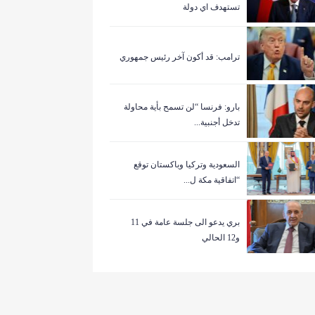
تستهدف اي دولة
ترامب: قد أكون آخر رئيس جمهوري
بارو: فرنسا “لن تسمح بأية محاولة
تدخل أجنبية...
السعودية وتركيا وباكستان توقع
“اتفاقية مكة ل...
بري يدعو الى جلسة عامة في 11
و12 الحالي