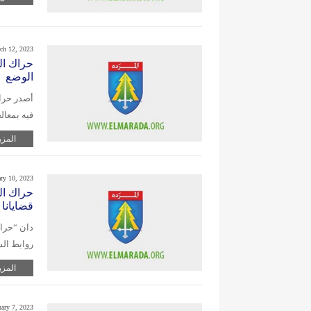
ch 12, 2023
حراك الم
الوضع
أصدر حراك
فيه بمعا
المزي
ary 10, 2023
حراك ال
قضايانا
دان “حراك
روابط الس
المزي
uary 7, 2023