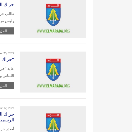
حراك الم
طالب حراك
وليس من 
المزي
er 25, 2022
“حراك ا
عايد “حرا
اللبناني 
المزي
st 12, 2022
حراك الم
الرسمية
أصدر حراك