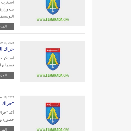
استغرب “
بت وزارة 
اليونيسف
المزي
er 15, 2023
حراك الم
استنكر حر
فبينما ت
المزي
er 16, 2023
“حراك ا
أكد “حراك
حضوره وسا
المزي