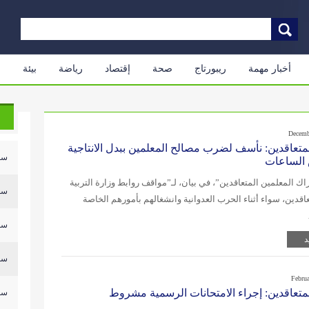
أخبار مهمة
ريبورتاج
صحة
إقتصاد
رياضة
بيئة
م
Decemb
متعاقدين: نأسف لضرب مصالح المعلمين ببدل الانتاجية
سلي
 الساعات
 المعلمين المتعاقدين”، في بيان، لـ”مواقف روابط وزارة التربية
سلي
عاقدين، سواء أثناء الحرب العدوانية وانشغالهم بأمورهم الخاصة
سلي
د
سلي
Febru
متعاقدين: إجراء الامتحانات الرسمية مشروط
سلي