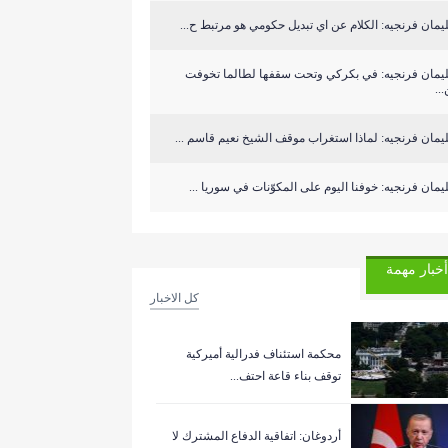
مان فرنجيه: الكلام عن اي تبديل حكومي هو مرتبط ح...
يمان فرنجيه: في بكركي وتحت سقفها لطالما تخوفت
..
مان فرنجيه: لماذا استغراب موقف الشيخ نعيم قاسم ...
مان فرنجيه: خوفنا اليوم على المكوّنات في سوريا ...
أخبار مهمة
كل الاخبار
‏محكمة استئناف فدرالية أميركية
توقف بناء قاعة احتف...
أردوغان: اتفاقية الدفاع المشترك لا