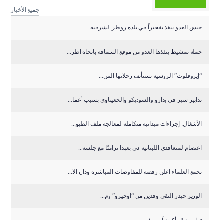
جميع الأخبار
جيش العدو ينفذ تفجيراً في بلدة زوطر الشرقية
حملة تمشيط ينفذها العدو من موقع السماقة باتجاه اطر...
“إيروفلوت” الروسية تستأنف رحلاتها المن...
تدابير سير في بدارو والسوديكو والجعيتاوي بسبب أعما...
الأشغال: إجراءات ميدانية متكاملة لمعالجة ملف الطيو...
اعتصام لمتعاقدي اللبنانية في بعبدا تزامنًا مع جلسة...
تجمع العلماء اعلن رفضه للمفاوضات المباشرة ودان الا...
الوزير حيدر التقى وفدين من “اوجيرو” وم...