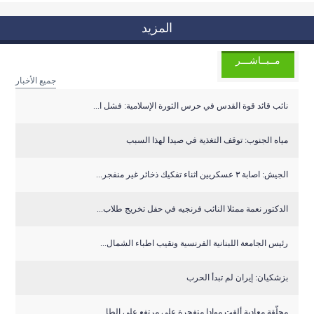
المزيد
مــبــاشـــر
جميع الأخبار
نائب قائد قوة القدس في حرس الثورة الإسلامية: فشل ا...
مياه الجنوب: توقف التغذية في صيدا لهذا السبب
الجيش: اصابة ٣ عسكريين اثناء تفكيك ذخائر غير منفجر...
الدكتور نعمة ممثلا النائب فرنجيه في حفل تخريج طلاب...
رئيس الجامعة اللبنانية الفرنسية ونقيب اطباء الشمال...
بزشكيان: إيران لم تبدأ الحرب
محلّقة معادية ألقت موادا متفجرة على مرتفع علي الطا...