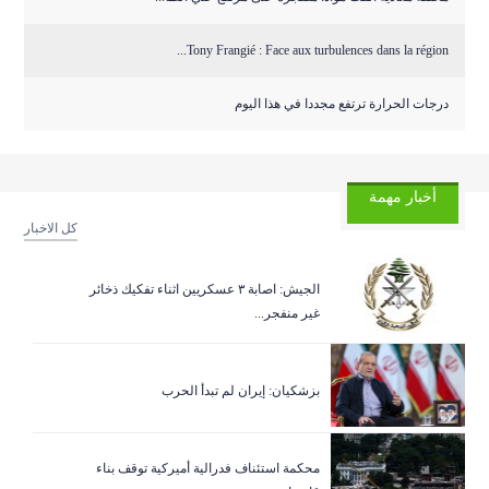
Tony Frangié : Face aux turbulences dans la région...
درجات الحرارة ترتفع مجددا في هذا اليوم
أخبار مهمة
كل الاخبار
الجيش: اصابة ٣ عسكريين اثناء تفكيك ذخائر
غير منفجر...
بزشكيان: إيران لم تبدأ الحرب
‏محكمة استئناف فدرالية أميركية توقف بناء