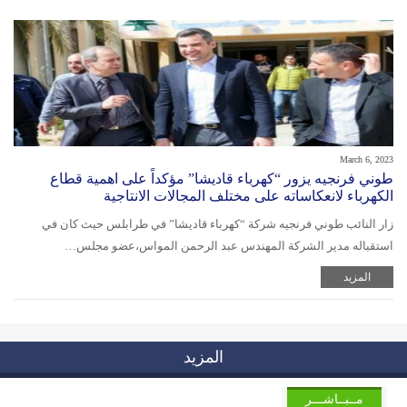
March 6, 2023
طوني فرنجيه يزور “كهرباء قاديشا” مؤكداً على اهمية قطاع
الكهرباء لانعكاساته على مختلف المجالات الانتاجية
زار النائب طوني فرنجيه شركة “كهرباء قاديشا” في طرابلس حيث كان في
استقباله مدير الشركة المهندس عبد الرحمن المواس،عضو مجلس…
المزيد
المزيد
مــبــاشـــر