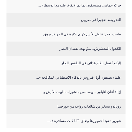
حركة حماس: متمسكون بما تم الاتفاق عليه مع الوسطاء ...
العدو ينفذ تفجيرا في صربين
طبيب يحذر: تناول الآيس كريم بكثرة في الحر قد يرهق ...
الكحول المغشوش.. سمّ يهدد بفقدان البصر
إليكم أفضل نظام غذائي في الطقس الحار
علماء يصنعون أول فيروس بالذكاء الاصطناعي لمكافحة «...
إزالة أغان لتايلور سويفت من منشورات للبيت الأبيض و...
رونالدو يسخر من شائعات زواجه من جورجينا
شيرين تعود لجمهورها وتعلق: “أنا كنت مسافرة ف...