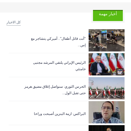
أخبار مهمة
كل الاخبار
“أنت قاتل أطفال”.. أميركي يتشاجر مع
إس...
الرئيس الإيراني يلتقي المرشد مجتبى
خامنئي
الحرس الثوري: سنواصل إغلاق مضيق هرمز
حتى تقبل الول...
البراكس: ازمة البنزين أصبحت وراءنا