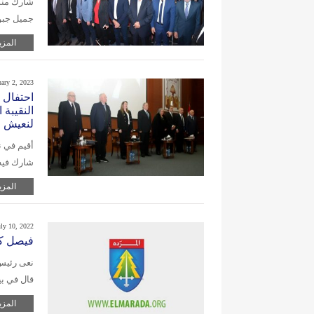
شارك منسّ
جميل جبور
المزي
uary 2, 2023
احتفال ت
النقيبة 
لنعيش ف
أقيم في ن
شارك فيه 
المزي
uly 10, 2022
فيصل كر
نعى رئيس 
قال في ب
المزي