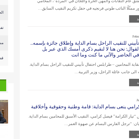
ق عام النقابات والمهن الحرة واللجان في”المرده”، المحامي
 ممثّلًا النائب طوني فرنجيه في حفل تكريم النقيب السابق…
الح
د
تفج
Febr
أبيني للنقيب الراحل بسام الداية وإطلاق جائزة بإسمه..
مسي
القوال: نحن هنا لا لنقيم ذكرى أمسك الذي عبر بل
ي الحاضر والآتي ما كنت وما انت
قص
قابة المحامين – طرابلس احتفال تأبيني للنقيب الراحل بسام الداية.
الى جانب عائلة الراحل، وزير التربية…
د
J
امي ينعى بسام الداية: قامة وطنية وحقوقية وأخلاقية
“تيار الكرامة” فيصل كرامي، النقيب الأسبق للمحامين بسام الداية.
يان: “ترجل الفارس البسام عن صهوة العمر…
د