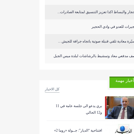
جار والبساط اكدا تعزيز التنسيق لمتابعة الصادرات...
يرات للعدو في وادي الحجير
ّرة معادية تلقي قنبلة صوتية باتجاه جرافة للجيش ...
ف مدفعي معاد وتمشيط بالرشاشات لبلدة ميس الجبل
أخبار مهمة
كل الاخبار
بري يدعو الى جلسة عامة في 11
و12 الحالي
افتتاحية “الديار”: جــولة «روما 2»