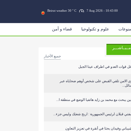
Beirut weather 30 ° C
7 Aug 2026 - 10:43:01
نوعات
علوم و تكنولوجيا
قضاء و أمن
مــبــاشـــر
جميع الأخبار
ل قوات العدو في اطراف عيتا الجبل
ى الامن تلقي القبض على شخص أوهم ضحاياه عبر
ئل...
ين يبحث مع محمد بن زايد هاتفيا الوضع في منطقة ا...
فتي قبلان لرئيس الجمهورية : اربح شعبَك وليس جزء...
يباني وفيدان بحثا في أنقرة في تعزيز التعاون