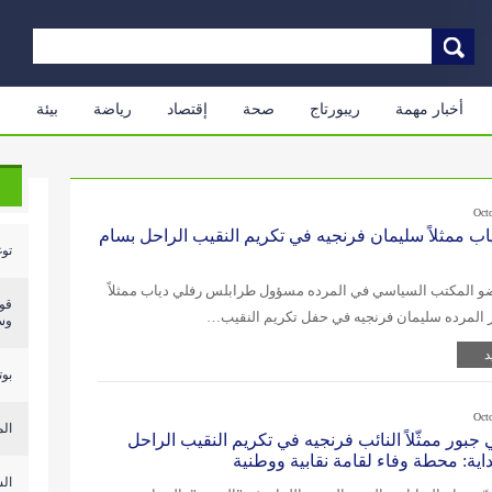
أخبار مهمة
ريبورتاج
صحة
إقتصاد
رياضة
بيئة
م
Oct
اب ممثلاً سليمان فرنجيه في تكريم النقيب الراحل بسام
توغ
 المكتب السياسي في المرده مسؤول طرابلس رفلي دياب ممثلاً
قو
ر المرده سليمان فرنجيه في حفل تكريم النقيب…
وسا
د
بوت
Oct
الم
جبور ممثّلاً النائب فرنجيه في تكريم النقيب الراحل
اية: محطة وفاء لقامة نقابية ووطنية
الش