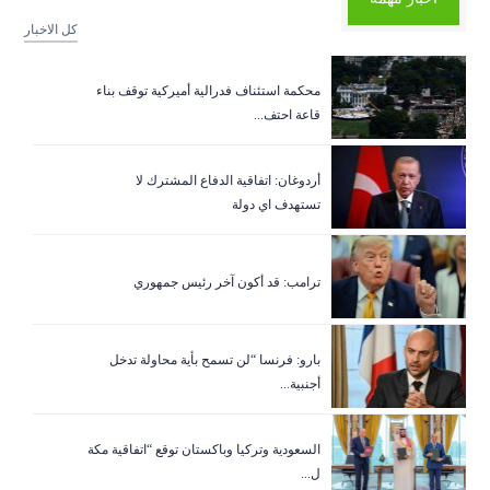
كل الاخبار
‏محكمة استئناف فدرالية أميركية توقف بناء
قاعة احتف...
أردوغان: اتفاقية الدفاع المشترك لا
تستهدف اي دولة
ترامب: قد أكون آخر رئيس جمهوري
بارو: فرنسا “لن تسمح بأية محاولة تدخل
أجنبية...
السعودية وتركيا وباكستان توقع “اتفاقية مكة
ل...