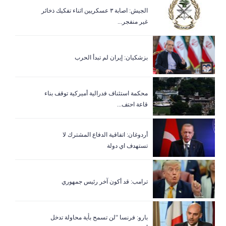
الجيش: اصابة ٣ عسكريين اثناء تفكيك ذخائر
غير منفجر...
بزشكيان: إيران لم تبدأ الحرب
‏محكمة استئناف فدرالية أميركية توقف بناء
قاعة احتف...
أردوغان: اتفاقية الدفاع المشترك لا
تستهدف اي دولة
ترامب: قد أكون آخر رئيس جمهوري
بارو: فرنسا “لن تسمح بأية محاولة تدخل