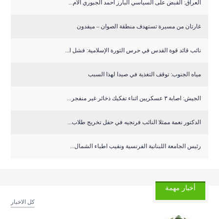
العراق: القبض على السياسي البارز أحمد الجبوري الأم...
غارتان من مسيرة تستهدف منطقة الصوان – ميفدون
نائب قائد قوة القدس في حرس الثورة الإسلامية: فشل ا...
مياه الجنوب: توقف التغذية في صيدا لهذا السبب
الجيش: اصابة ٣ عسكريين اثناء تفكيك ذخائر غير منفجر...
الدكتور نعمة ممثلا النائب فرنجيه في حفل تخريج طلاب...
رئيس الجامعة اللبنانية الفرنسية ونقيب اطباء الشمال...
أخبار مهمة
كل الاخبار