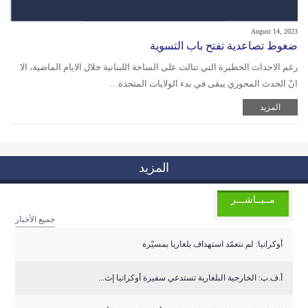
August 14, 2023
ضغوط تصاعدية تفتح باب التسوية
رغم الاحداث الخطيرة التي تتالت على الساحة اللبنانية خلال الايام الماضية، الا
انّ الحدث المحوري يبقى في بدء الولايات المتحدة…
المزيد
المزيد
مــبــاشـــر
جميع الأخبار
أوكرانيا: لم نتعمّد استهداف بلغاريا بمسيّرة
أ.ف.ب: الخارجية البلغارية تستدعي سفيرة أوكرانيا إث...