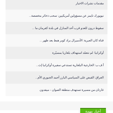
مقدمات نشرات الاخبار
نيويورك تايمز عن مسؤولين أمريكيين: سحب ذخائر مخصصة...
سقوط درون للعدو قرب أحد المنازل في بلدة كفرمان ما ...
قناة كان العبرية: الأدميرال براد كوبر هبط بعد ظهر ...
أوكرانيا: لم نتعمّد استهداف بلغاريا بمسيّرة
أ.ف.ب: الخارجية البلغارية تستدعي سفيرة أوكرانيا إث...
العراق: القبض على السياسي البارز أحمد الجبوري الأم...
غارتان من مسيرة تستهدف منطقة الصوان – ميفدون
أخبار مهمة