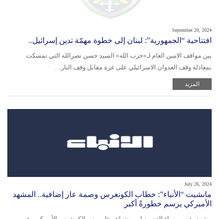
September 20, 2024
افتتاحية “الجمهورية”: لبنان إلى خطوة مهمّة تدين إسرائيل..
بين مواقف الامين العام لـ«حزب الله» السيد حسن نصرالله التي تمسكت
بمعادلة وقف العدوان الاسرائيلي على غزة مقابل وقف النار…
المزيد
July 26, 2024
مانشيت “الأنباء”: خطاب الكونغرس وصمة عار إضافية.. المشهد
الأميركي يرسم خطورةً أكبر
مشهد رئيس وزراء العدو بنيامين نتنياهو على منبر الكونغرس الأميركي وهو