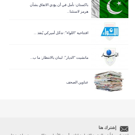
باكستان: نأمل في أن يؤدي الاتفاق بشأن
هرمز لاستئنا...
افتتاحية “اللواء”: تدخّل أميركي يُنقذ ...
مانشيت “الديار”: لبنان بالانتظار: ما ب...
عناوين الصحف
إشترك هنا