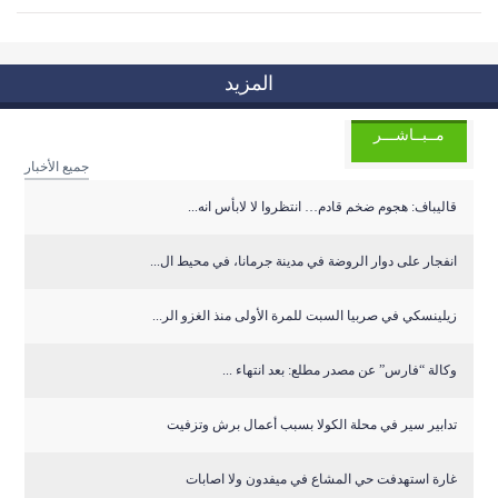
المزيد
مــبــاشـــر
جميع الأخبار
قاليباف: هجوم ضخم قادم… انتظروا لا لابأس انه...
انفجار على دوار الروضة في مدينة جرمانا، في محيط ال...
زيلينسكي في صربيا السبت للمرة الأولى منذ الغزو الر...
وكالة “فارس” عن مصدر مطلع: بعد انتهاء ...
تدابير سير في محلة الكولا بسبب أعمال برش وتزفيت
غارة استهدفت حي المشاع في ميفدون ولا اصابات