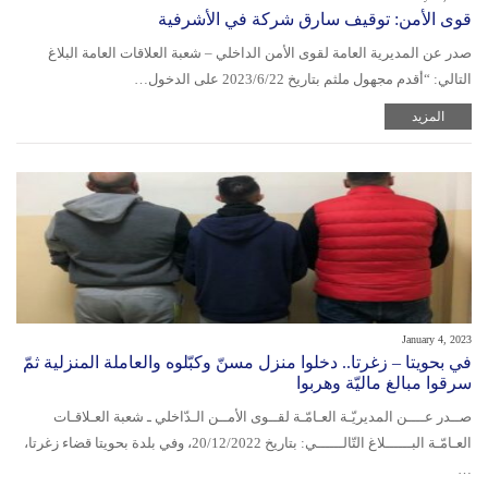
قوى الأمن: توقيف سارق شركة في الأشرفية
صدر عن المديرية العامة لقوى الأمن الداخلي – شعبة العلاقات العامة البلاغ
التالي: “أقدم مجهول ملثم بتاريخ 2023/6/22 على الدخول…
المزيد
January 4, 2023
في بحويتا – زغرتا.. دخلوا منزل مسنّ وكبّلوه والعاملة المنزلية ثمّ
سرقوا مبالغ ماليّة وهربوا
صــدر عــــن المديريّـة العـامّـة لقــوى الأمــن الـدّاخلي ـ شعبة العـلاقـات
العـامّـة البــــــلاغ التّالــــــي: بتاريخ 20/12/2022، وفي بلدة بحويتا قضاء زغرتا،
…