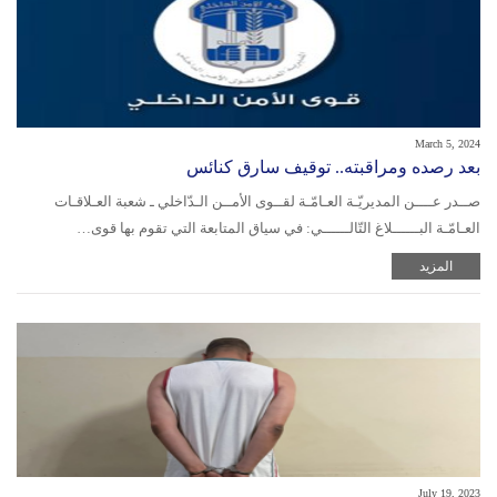
March 5, 2024
بعد رصده ومراقبته.. توقيف سارق كنائس
صــدر عــــن المديريّـة العـامّـة لقــوى الأمــن الـدّاخلي ـ شعبة العـلاقـات
العـامّـة البــــــلاغ التّالــــــي: في سياق المتابعة التي تقوم بها قوى…
المزيد
July 19, 2023