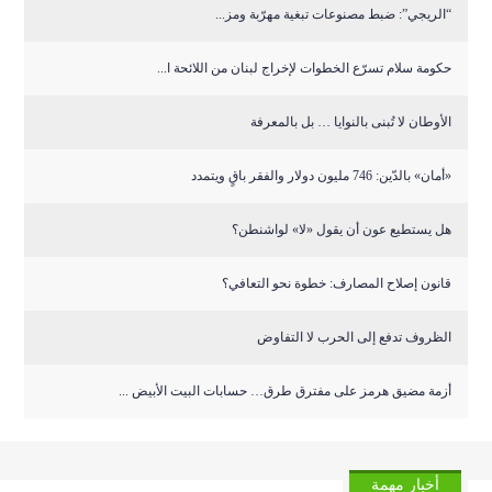
“الريجي”: ضبط مصنوعات تبغية مهرّبة ومز...
حكومة سلام تسرّع الخطوات لإخراج لبنان من اللائحة ا...
الأوطان لا تُبنى بالنوايا … بل بالمعرفة
«أمان» بالدّين: 746 مليون دولار والفقر باقٍ ويتمدد
هل يستطيع عون أن يقول «لا» لواشنطن؟
قانون إصلاح المصارف: خطوة نحو التعافي؟
الظروف تدفع إلى الحرب لا التفاوض
أزمة مضيق هرمز على مفترق طرق… حسابات البيت الأبيض ...
أخبار مهمة