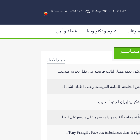
Beirut weather 34 ° C
8 Aug 2026 - 15:01:48
نوعات
علوم و تكنولوجيا
قضاء و أمن
مــبــاشـــر
جميع الأخبار
كتور نعمة ممثلا النائب فرنجيه في حفل تخريج طلاب...
س الجامعة اللبنانية الفرنسية ونقيب اطباء الشمال...
كيان: إيران لم تبدأ الحرب
ّقة معادية ألقت موادا متفجرة على مرتفع علي الطا...
Tony Frangié : Face aux turbulences dans la région