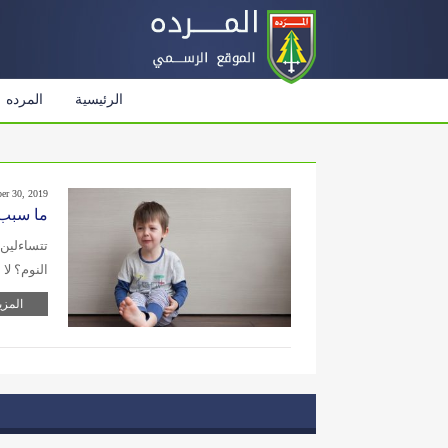
الرئيسية
المرده
er 30, 2019
ما سبب 
تتساءلين 
النوم؟ لا
المزي