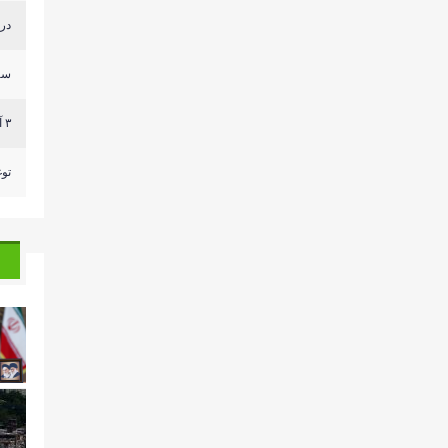
درج
سر
٣ آليات للعدو وصلت الى مكان قريب من ثكنة الجيش الل...
توغ