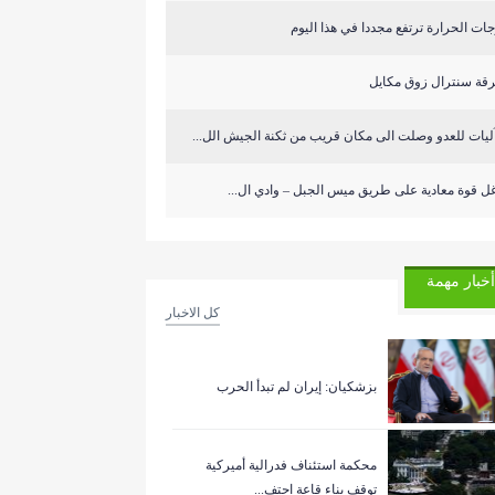
ات الحرارة ترتفع مجددا في هذا اليوم
قة سنترال زوق مكايل
ل قوة معادية على طريق ميس الجبل – وادي ال...
أخبار مهمة
كل الاخبار
بزشكيان: إيران لم تبدأ الحرب
‏محكمة استئناف فدرالية أميركية
توقف بناء قاعة احتف...