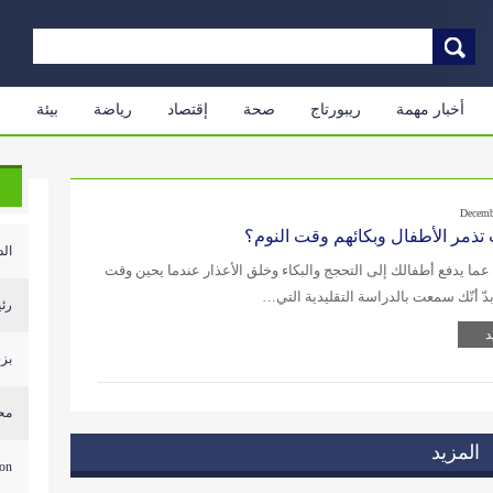
أخبار مهمة
ريبورتاج
صحة
إقتصاد
رياضة
بيئة
م
Decemb
تذمر الأطفال وبكائهم وقت النوم؟
الد
عما يدفع أطفالك إلى التحجج والبكاء وخلق الأعذار عندما يحين وقت
 بدّ أنّك سمعت بالدراسة التقليدية التي…
رئي
د
بزش
محل
المزيد
...