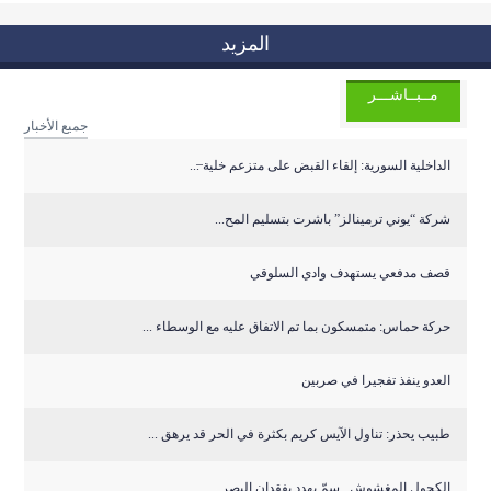
المزيد
مــبــاشـــر
جميع الأخبار
الداخلية السورية: إلقاء القبض على متزعم خلية ̶...
شركة “يوني ترمينالز” باشرت بتسليم المح...
قصف مدفعي يستهدف وادي السلوقي
حركة حماس: متمسكون بما تم الاتفاق عليه مع الوسطاء ...
العدو ينفذ تفجيرا في صربين
طبيب يحذر: تناول الآيس كريم بكثرة في الحر قد يرهق ...
الكحول المغشوش.. سمّ يهدد بفقدان البصر