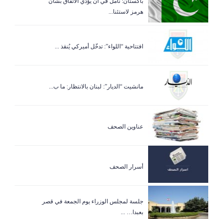
باكستان: نأمل في أن يؤدي الاتفاق بشأن
هرمز لاستئنا...
افتتاحية “اللواء”: تدخّل أميركي يُنقذ ...
مانشيت “الديار”: لبنان بالانتظار: ما ب...
عناوين الصحف
أسرار الصحف
جلسة لمجلس الوزراء يوم الجمعة في قصر
بعبدا… ...