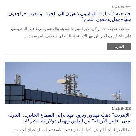
March 30, 2023
افتتاحية “الديار”: اللبنانيون ذاهبون الى الحرب والعرب «راجعون
منها» فهل يدفعون الثمن؟
سجالات عقيمة تحمل كل بذور الشر والضغينة والفتنة، ينخرط فيها المتربعون
على الكراسي، لكنها لن تهز الاستقرار الداخلي والامني الممسوك…
المزيد
March 29, 2023
“الإنترنت” ذهبٌ مهدور وثروة مهداة إلى القطاع الخاص… الدولة
تجبي “فلس الأرملة” من الناس وتهمل دولارات الشركات
كما الكهرباء، كما الهاتف، كما “العقارية” و”النافعة” والمطار، كذلك الإنترنت