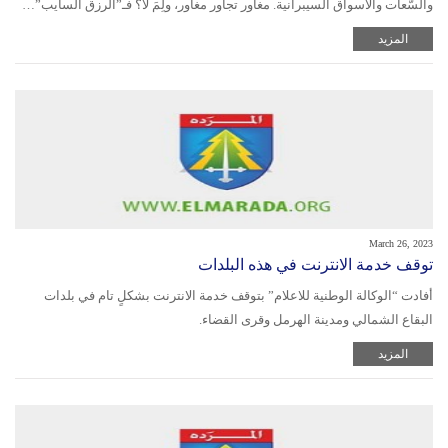
والسّعات والأسواق السيبرانية. مغاور تجاور مغاور، ولِمَ لا؟ فـ”الرزق السايب”…
المزيد
March 26, 2023
توقف خدمة الانترنت في هذه البلدات
أفادت “الوكالة الوطنية للاعلام” بتوقف خدمة الانترنت بشكلٍ تام في بلدات
البقاع الشمالي ومدينة الهرمل وقرى القضاء.
المزيد