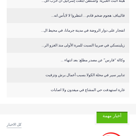
هيئة البث العبرية: واشنطن أبلغت إسرائيل أن حزب الل...
قاليباف: هجوم ضخم قادم… انتظروا لا لابأس انه...
انفجار على دوار الروضة في مدينة جرمانا، في محيط ال...
زيلينسكي في صربيا السبت للمرة الأولى منذ الغزو الر...
وكالة “فارس” عن مصدر مطلع: بعد انتهاء ...
تدابير سير في محلة الكولا بسبب أعمال برش وتزفيت
غارة استهدفت حي المشاع في ميفدون ولا اصابات
أخبار مهمة
كل الاخبار