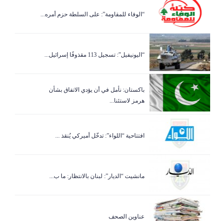
“الوفاء للمقاومة”: على السلطة حزم أمره...
“اليونيفيل”: تسجيل 113 مقذوفًا إسرائيل...
باكستان: نأمل في أن يؤدي الاتفاق بشأن
هرمز لاستئنا...
افتتاحية “اللواء”: تدخّل أميركي يُنقذ ...
مانشيت “الديار”: لبنان بالانتظار: ما ب...
عناوين الصحف