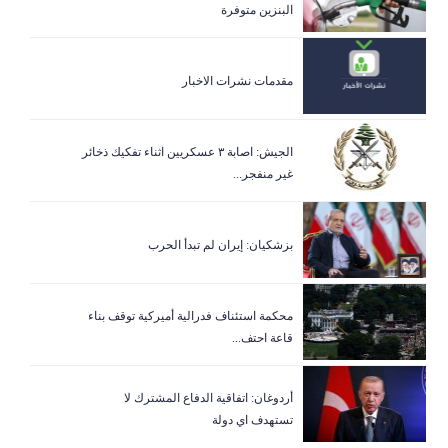
البنزين متوفرة
مقدمات نشرات الاخبار
الجيش: اصابة ٣ عسكريين اثناء تفكيك ذخائر
غير منفجر...
بزشكيان: إيران لم تبدأ الحرب
‏محكمة استئناف فدرالية أميركية توقف بناء
قاعة احتف...
أردوغان: اتفاقية الدفاع المشترك لا
تستهدف اي دولة