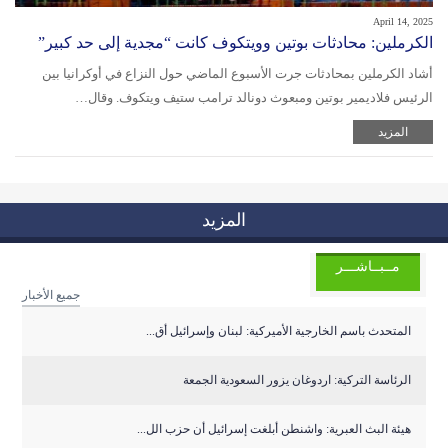
April 14, 2025
الكرملين: محادثات بوتين وويتكوف كانت “مجدية إلى حد كبير”
أشاد الكرملين بمحادثات جرت الأسبوع الماضي حول النزاع في أوكرانيا بين
الرئيس فلاديمير بوتين ومبعوث دونالد ترامب ستيف ويتكوف. وقال…
المزيد
المزيد
مــبــاشـــر
جميع الأخبار
المتحدث باسم الخارجية الأميركية: لبنان وإسرائيل أق...
الرئاسة التركية: اردوغان يزور السعودية الجمعة
هيئة البث العبرية: واشنطن أبلغت إسرائيل أن حزب الل...