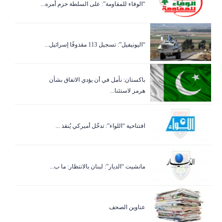
“الوفاء للمقاومة”: على السلطة حزم أمره...
“اليونيفيل”: تسجيل 113 مقذوفًا إسرائيل...
باكستان: نأمل في أن يؤدي الاتفاق بشأن
هرمز لاستئنا...
افتتاحية “اللواء”: تدخّل أميركي يُنقذ ...
مانشيت “الديار”: لبنان بالانتظار: ما ب...
عناوين الصحف