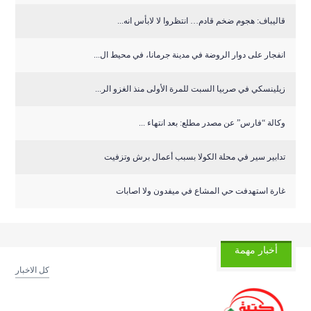
قاليباف: هجوم ضخم قادم… انتظروا لا لابأس انه...
انفجار على دوار الروضة في مدينة جرمانا، في محيط ال...
زيلينسكي في صربيا السبت للمرة الأولى منذ الغزو الر...
وكالة “فارس” عن مصدر مطلع: بعد انتهاء ...
تدابير سير في محلة الكولا بسبب أعمال برش وتزفيت
غارة استهدفت حي المشاع في ميفدون ولا اصابات
أخبار مهمة
كل الاخبار