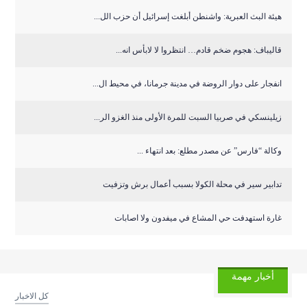
هيئة البث العبرية: واشنطن أبلغت إسرائيل أن حزب الل...
قاليباف: هجوم ضخم قادم… انتظروا لا لابأس انه...
انفجار على دوار الروضة في مدينة جرمانا، في محيط ال...
زيلينسكي في صربيا السبت للمرة الأولى منذ الغزو الر...
وكالة “فارس” عن مصدر مطلع: بعد انتهاء ...
تدابير سير في محلة الكولا بسبب أعمال برش وتزفيت
غارة استهدفت حي المشاع في ميفدون ولا اصابات
أخبار مهمة
كل الاخبار