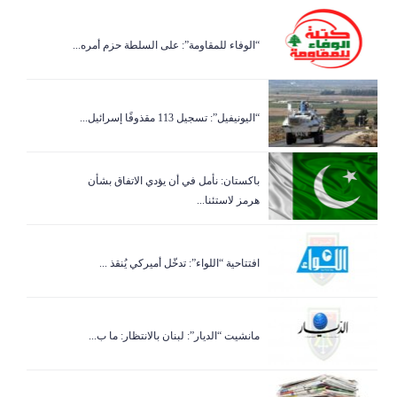
“الوفاء للمقاومة”: على السلطة حزم أمره...
“اليونيفيل”: تسجيل 113 مقذوفًا إسرائيل...
باكستان: نأمل في أن يؤدي الاتفاق بشأن
هرمز لاستئنا...
افتتاحية “اللواء”: تدخّل أميركي يُنقذ ...
مانشيت “الديار”: لبنان بالانتظار: ما ب...