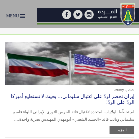
MENU
January 5, 2020
إيران تحضر لردّ على اغتيال سليماني… بحيث لا تستطيع أميركا
الردّ على الردّ!
لم تخطّط الولايات المتحدة لاغتيال قائد الحرس الثوري الإيراني اللواء قاسم
سليماني ونائب قائد «الحشد الشعبي» أبومهدي المهندس بضربة واحدة،…
المزيد