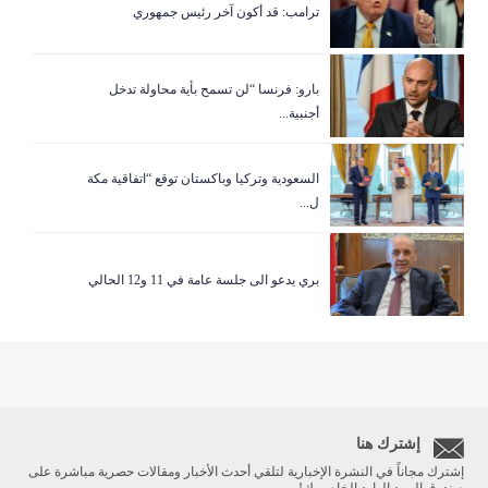
ترامب: قد أكون آخر رئيس جمهوري
بارو: فرنسا “لن تسمح بأية محاولة تدخل
أجنبية...
السعودية وتركيا وباكستان توقع “اتفاقية مكة
ل...
بري يدعو الى جلسة عامة في 11 و12 الحالي
إشترك هنا
إشترك مجاناً في النشرة الإخبارية لتلقي أحدث الأخبار ومقالات حصرية مباشرة على