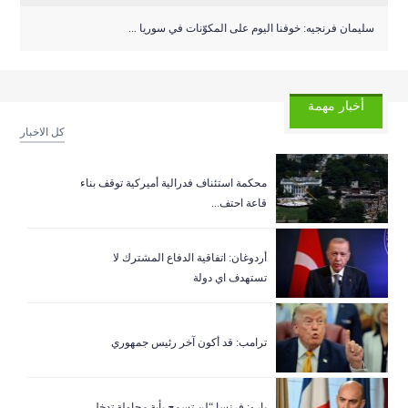
سليمان فرنجيه: خوفنا اليوم على المكوّنات في سوريا ...
أخبار مهمة
كل الاخبار
‏محكمة استئناف فدرالية أميركية توقف بناء
قاعة احتف...
أردوغان: اتفاقية الدفاع المشترك لا
تستهدف اي دولة
ترامب: قد أكون آخر رئيس جمهوري
بارو: فرنسا “لن تسمح بأية محاولة تدخل