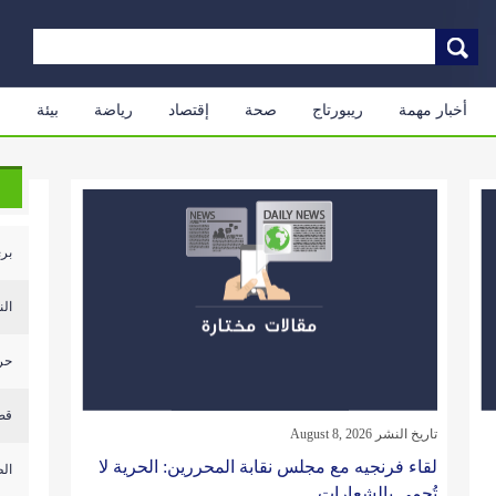
أخبار مهمة
ريبورتاج
صحة
إقتصاد
رياضة
بيئة
م
بري
النار 
حر
قص
تاريخ النشر August 8, 2026
لقاء فرنجيه مع مجلس نقابة المحررين: الحرية لا
‏ال
تُحمى بالشعارات