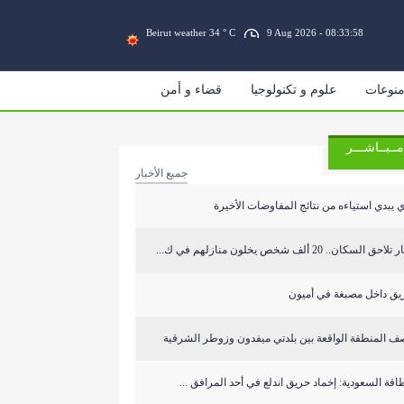
Beirut weather 34 ° C
9 Aug 2026 - 08:33:58
نوعات
علوم و تكنولوجيا
قضاء و أمن
مــبــاشـــر
جميع الأخبار
 يبدي استياءه من نتائج المفاوضات الأخيرة
تلاحق السكان.. 20 ألف شخص يخلون منازلهم في ك...
يق داخل مصبغة في أميون
ف المنطقة الواقعة بين بلدتي ميفدون وزوطر الشرقية
طاقة السعودية: إخماد حريق اندلع في أحد المرافق ...