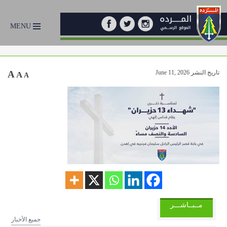
MENU
تاريخ النشر June 11, 2026
A
A
A
مــبــاشـــر
جميع الأخبار