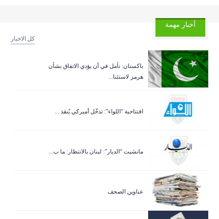
أخبار مهمة
كل الاخبار
باكستان: نأمل في أن يؤدي الاتفاق بشأن
هرمز لاستئنا...
افتتاحية “اللواء”: تدخّل أميركي يُنقذ ...
مانشيت “الديار”: لبنان بالانتظار: ما ب...
عناوين الصحف