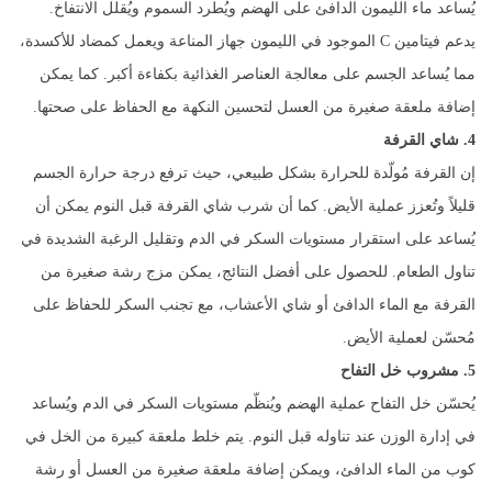
يُساعد ماء الليمون الدافئ على الهضم ويُطرد السموم ويُقلل الانتفاخ.
يدعم فيتامين C الموجود في الليمون جهاز المناعة ويعمل كمضاد للأكسدة،
مما يُساعد الجسم على معالجة العناصر الغذائية بكفاءة أكبر. كما يمكن
إضافة ملعقة صغيرة من العسل لتحسين النكهة مع الحفاظ على صحتها.
4. شاي القرفة
إن القرفة مُولّدة للحرارة بشكل طبيعي، حيث ترفع درجة حرارة الجسم
قليلاً وتُعزز عملية الأيض. كما أن شرب شاي القرفة قبل النوم يمكن أن
يُساعد على استقرار مستويات السكر في الدم وتقليل الرغبة الشديدة في
تناول الطعام. للحصول على أفضل النتائج، يمكن مزج رشة صغيرة من
القرفة مع الماء الدافئ أو شاي الأعشاب، مع تجنب السكر للحفاظ على
مُحسّن لعملية الأيض.
5. مشروب خل التفاح
يُحسّن خل التفاح عملية الهضم ويُنظّم مستويات السكر في الدم ويُساعد
في إدارة الوزن عند تناوله قبل النوم. يتم خلط ملعقة كبيرة من الخل في
كوب من الماء الدافئ، ويمكن إضافة ملعقة صغيرة من العسل أو رشة