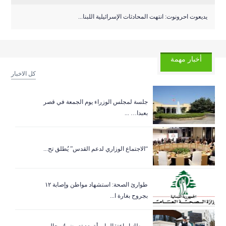
يديعوت احرونوت: انتهت المحادثات الإسرائيلية اللبنا...
أخبار مهمة
كل الاخبار
جلسة لمجلس الوزراء يوم الجمعة في قصر
بعبدا… ...
“الاجتماع الوزاري لدعم القدس” يُطلق تح...
طوارئ الصحة: استشهاد مواطن وإصابة ١٢
بجروح بغارة ا...
بريطانيا.. اعتقال امرأة بعد تعرض 4 رجال