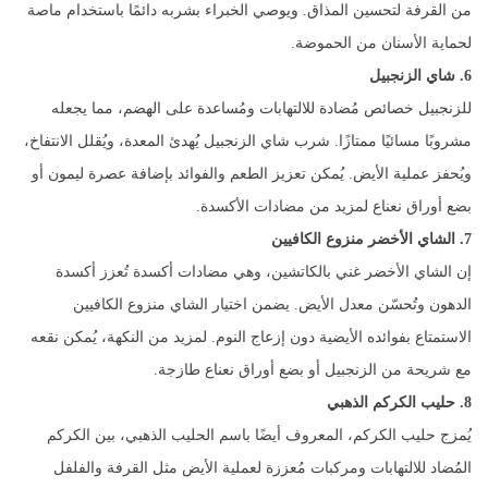
من القرفة لتحسين المذاق. ويوصي الخبراء بشربه دائمًا باستخدام ماصة
لحماية الأسنان من الحموضة.
6. شاي الزنجبيل
للزنجبيل خصائص مُضادة للالتهابات ومُساعدة على الهضم، مما يجعله
مشروبًا مسائيًا ممتازًا. شرب شاي الزنجبيل يُهدئ المعدة، ويُقلل الانتفاخ،
ويُحفز عملية الأيض. يُمكن تعزيز الطعم والفوائد بإضافة عصرة ليمون أو
بضع أوراق نعناع لمزيد من مضادات الأكسدة.
7. الشاي الأخضر منزوع الكافيين
إن الشاي الأخضر غني بالكاتشين، وهي مضادات أكسدة تُعزز أكسدة
الدهون وتُحسّن معدل الأيض. يضمن اختيار الشاي منزوع الكافيين
الاستمتاع بفوائده الأيضية دون إزعاج النوم. لمزيد من النكهة، يُمكن نقعه
مع شريحة من الزنجبيل أو بضع أوراق نعناع طازجة.
8. حليب الكركم الذهبي
يُمزج حليب الكركم، المعروف أيضًا باسم الحليب الذهبي، بين الكركم
المُضاد للالتهابات ومركبات مُعززة لعملية الأيض مثل القرفة والفلفل