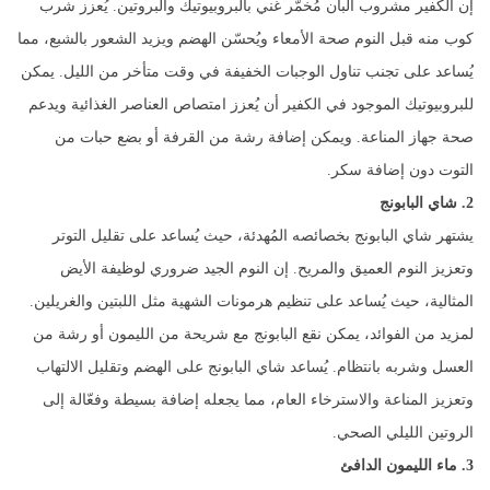
إن الكفير مشروب ألبان مُخمّر غني بالبروبيوتيك والبروتين. يُعزز شرب
كوب منه قبل النوم صحة الأمعاء ويُحسّن الهضم ويزيد الشعور بالشبع، مما
يُساعد على تجنب تناول الوجبات الخفيفة في وقت متأخر من الليل. يمكن
للبروبيوتيك الموجود في الكفير أن يُعزز امتصاص العناصر الغذائية ويدعم
صحة جهاز المناعة. ويمكن إضافة رشة من القرفة أو بضع حبات من
التوت دون إضافة سكر.
2. شاي البابونج
يشتهر شاي البابونج بخصائصه المُهدئة، حيث يُساعد على تقليل التوتر
وتعزيز النوم العميق والمريح. إن النوم الجيد ضروري لوظيفة الأيض
المثالية، حيث يُساعد على تنظيم هرمونات الشهية مثل اللبتين والغريلين.
لمزيد من الفوائد، يمكن نقع البابونج مع شريحة من الليمون أو رشة من
العسل وشربه بانتظام. يُساعد شاي البابونج على الهضم وتقليل الالتهاب
وتعزيز المناعة والاسترخاء العام، مما يجعله إضافة بسيطة وفعّالة إلى
الروتين الليلي الصحي.
3. ماء الليمون الدافئ