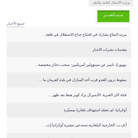
وزارة الأشغال العامة والنقل
مــبــاشـــر
جميع الأخبار
مرده البقاع يشارك في افتتاح جناح الاستقلال في قلعة...
مقدمات نشرات الاخبار
نيويورك تايمز عن مسؤولين أمريكيين: سحب ذخائر مخصصة...
سقوط درون للعدو قرب أحد المنازل في بلدة كفرمان ما ...
قناة كان العبرية: الأدميرال براد كوبر هبط بعد ظهر ...
أوكرانيا: لم نتعمّد استهداف بلغاريا بمسيّرة
أ.ف.ب: الخارجية البلغارية تستدعي سفيرة أوكرانيا إث...