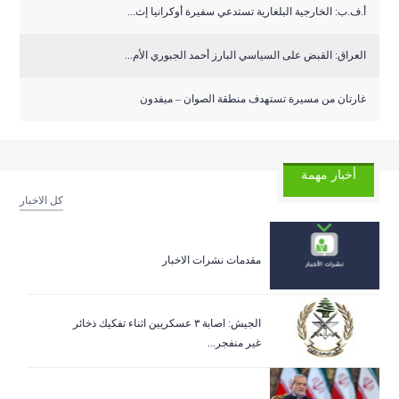
أ.ف.ب: الخارجية البلغارية تستدعي سفيرة أوكرانيا إث...
العراق: القبض على السياسي البارز أحمد الجبوري الأم...
غارتان من مسيرة تستهدف منطقة الصوان – ميفدون
أخبار مهمة
كل الاخبار
مقدمات نشرات الاخبار
الجيش: اصابة ٣ عسكريين اثناء تفكيك ذخائر
غير منفجر...