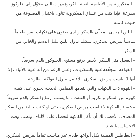
– المعكرونة من الأطعمة الغنية بالكربوهيدرات التي تتحوّل إلى جلوكوز
بسرعة. فإذا كنت من عشاق المعكرونة تناول باعتدال المصنوعة من
حبوب كاملة.
– اللبن الزبادي المحلّى بالسكر والذي يحتوي على نكهات ليس طعاماً
مناسباً لمريض السكري. يمكنك تناول اللبن قليل الدسم والخالي من
السكر.
– العسل مثل السكر الأبيض يرفع مستوى الجلوكوز بالدم سريعاً.
– الفواكه المجفّفة غنية بالسكريات، وعلى الرغم من أنها غنية بالألياف إلا
أنها لا تناسب مريض السكري. الأفضل تناول الفواكه الطازجة.
– القهوة ذات النكهات والتي تقدمها المقاهي الحديثة تحتوي على كمية
كبيرة من السكر والكريم أو القشدة، ما يسبب ارتفاع السكر بالدم سريعاً.
– عصائر الفاكهة لا تناسب مريض السكري، حتى لو كانت خالية من السكر
المضاف، الأفضل لك أن تأكل الفاكهة لتحصل على الألياف وتطيل وقت
الإحساس بالشبع.
– البطاطس المقلية بكل أنواعها طعام غير مناسب تماماً لمريض السكري.