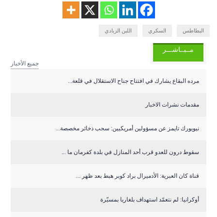
البطاطس
السكري
اللبن الزبادي
مــبــاشـــر
جميع الأخبار
مرده البقاع يشارك في افتتاح جناح الاستقلال في قلعة...
مقدمات نشرات الاخبار
نيويورك تايمز عن مسؤولين أمريكيين: سحب ذخائر مخصصة...
سقوط درون للعدو قرب أحد المنازل في بلدة كفرمان ما ...
قناة كان العبرية: الأدميرال براد كوبر هبط بعد ظهر ...
أوكرانيا: لم نتعمّد استهداف بلغاريا بمسيّرة