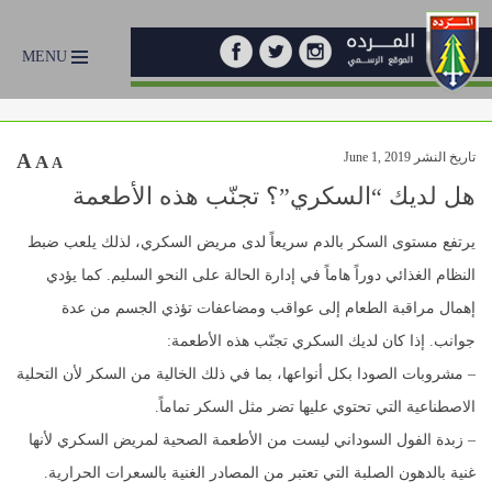
MENU
تاريخ النشر June 1, 2019
A
A
A
هل لديك “السكري”؟ تجنّب هذه الأطعمة
يرتفع مستوى السكر بالدم سريعاً لدى مريض السكري، لذلك يلعب ضبط
النظام الغذائي دوراً هاماً في إدارة الحالة على النحو السليم. كما يؤدي
إهمال مراقبة الطعام إلى عواقب ومضاعفات تؤذي الجسم من عدة
جوانب. إذا كان لديك السكري تجنّب هذه الأطعمة:
– مشروبات الصودا بكل أنواعها، بما في ذلك الخالية من السكر لأن التحلية
الاصطناعية التي تحتوي عليها تضر مثل السكر تماماً.
– زبدة الفول السوداني ليست من الأطعمة الصحية لمريض السكري لأنها
غنية بالدهون الصلبة التي تعتبر من المصادر الغنية بالسعرات الحرارية.