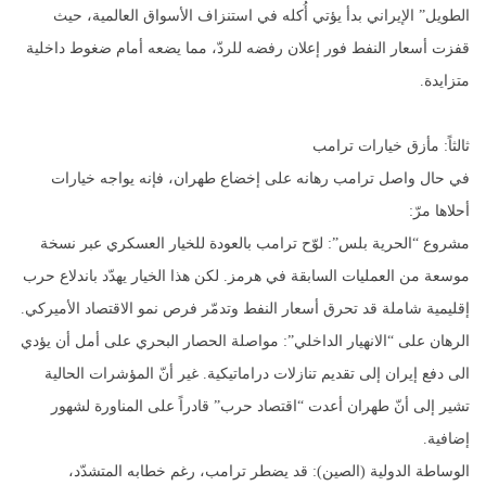
الطويل” الإيراني بدأ يؤتي أُكله في استنزاف الأسواق العالمية، حيث
قفزت أسعار النفط فور إعلان رفضه للردّ، مما يضعه أمام ضغوط داخلية
متزايدة.
ثالثاً: مأزق خيارات ترامب
في حال واصل ترامب رهانه على إخضاع طهران، فإنه يواجه خيارات
أحلاها مرّ:
مشروع “الحرية بلس”: لوّح ترامب بالعودة للخيار العسكري عبر نسخة
موسعة من العمليات السابقة في هرمز. لكن هذا الخيار يهدّد باندلاع حرب
إقليمية شاملة قد تحرق أسعار النفط وتدمّر فرص نمو الاقتصاد الأميركي.
الرهان على “الانهيار الداخلي”: مواصلة الحصار البحري على أمل أن يؤدي
الى دفع إيران إلى تقديم تنازلات دراماتيكية. غير أنّ المؤشرات الحالية
تشير إلى أنّ طهران أعدت “اقتصاد حرب” قادراً على المناورة لشهور
إضافية.
الوساطة الدولية (الصين): قد يضطر ترامب، رغم خطابه المتشدّد،