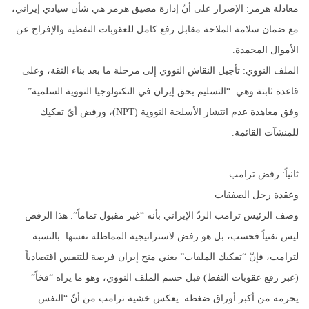
معادلة هرمز: الإصرار على أنّ إدارة مضيق هرمز هي شأن سيادي إيراني،
مع ضمان سلامة الملاحة مقابل رفع كامل للعقوبات النفطية والإفراج عن
الأموال المجمدة.
الملف النووي: تأجيل النقاش النووي إلى مرحلة ما بعد بناء الثقة، وعلى
قاعدة ثابتة وهي: “التسليم بحق إيران في التكنولوجيا النووية السلمية”
وفق معاهدة عدم انتشار الأسلحة النووية (NPT)، ورفض أيّ تفكيك
للمنشآت القائمة.
ثانياً: رفض ترامب
وعقدة رجل الصفقات
وصف الرئيس ترامب الردّ الإيراني بأنه “غير مقبول تماماً”. هذا الرفض
ليس تقنياً فحسب، بل هو رفض لاستراتيجية المماطلة نفسها. بالنسبة
لترامب، فإنّ “تفكيك الملفات” يعني منح إيران فرصة للتنفس اقتصادياً
(عبر رفع عقوبات النفط) قبل حسم الملف النووي، وهو ما يراه “فخاً”
يحرمه من أكبر أوراق ضغطه. يعكس خشية ترامب من أنّ “النفس