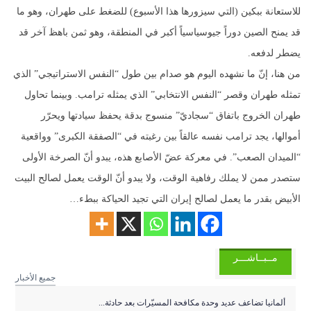
للاستعانة ببكين (التي سيزورها هذا الأسبوع) للضغط على طهران، وهو ما
قد يمنح الصين دوراً جيوسياسياً أكبر في المنطقة، وهو ثمن باهظ آخر قد
يضطر لدفعه.
من هنا، إنّ ما نشهده اليوم هو صدام بين طول “النفس الاستراتيجي” الذي
تمثله طهران وقصر “النفس الانتخابي” الذي يمثله ترامب. وبينما تحاول
طهران الخروج باتفاق “سجاديّ” منسوج بدقة يحفظ سيادتها ويحرّر
أموالها، يجد ترامب نفسه عالقاً بين رغبته في “الصفقة الكبرى” وواقعية
“الميدان الصعب”. في معركة عضّ الأصابع هذه، يبدو أنّ الصرخة الأولى
ستصدر ممن لا يملك رفاهية الوقت، ولا يبدو أنّ الوقت يعمل لصالح البيت
الأبيض بقدر ما يعمل لصالح إيران التي تجيد الحياكة ببطء…
مــبــاشـــر
جميع الأخبار
ألمانيا تضاعف عديد وحدة مكافحة المسيّرات بعد حادثة...