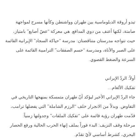
تبدو أروقة الدبلوماسية بين طهران وواشنطن وكأنها مسرح لمواجهة
صامتة، لكنها أعنف من دوي المدافع. هي معركة “عضّ أصابع” بامتياز،
حيث تتواجه مدرستان متناقضتان: مدرسة “حياكة السجاد” الإيرانية القائمة
على الصبر والأناة، ومدرسة “حسم الصفقات” الترامبية القائمة على
السرعة والضغط القصوي.
أولاً: الردّ الإيراني
تفكيك الألغام…
جاء الردّ الإيراني الأخير ليؤكد أنّ طهران متمسكة بمنهجها التاريخي في
التفاوض. وبدلاً من الانجرار خلف “الرزم الشاملة” التي يفضلها ترامب،
قدّمت طهران رؤية قائمة على “تفكيك الملفات” وجدولتها زمنياً:
مرحلة وقف النزيف: البدء فوراً بملف إنهاء الحرب الحالية ورفع الحصار
البحري، كشرط أساسي لأيّ تقدّم.